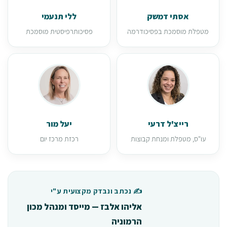
אסתי דמשק
ללי תנעמי
מטפלת מוסמכת בפסיכודרמה
פסיכותרפיסטית מוסמכת
רייצ'ל דרעי
יעל מור
עו"ס, מטפלת ומנחת קבוצות
רכזת מרכז יום
✍️ נכתב ונבדק מקצועית ע"י
אליהו אלבז — מייסד ומנהל מכון
הרמוניה