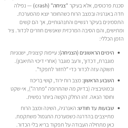
סכנת פרכוסים, אלא בעיקר
"צניחה" (crash)
— נפילה
חדה באנרגיה ובמצב הרוח כשהחומר יוצא מהמערכת.
התסמינים בעיקר רגשיים והתנהגותיים, אך הם קשים
ומתישים, והם הסיבה המרכזית שאנשים חוזרים לכדור. ציר
הזמן הכללי:
הימים הראשונים (הצניחה):
עייפות קיצונית, ישנוניות
מוגברת, דכדוך, ורעב מוגבר (אחרי דיכוי התיאבון).
תשוקה עזה לכדור כדי "לחזור לתפקד".
השבוע הראשון:
מצב רוח ירוד, קושי בריכוז
ובמוטיבציה (בדיוק מה שהתרופה "פתרה"), אי-שקט
וחוסר הנאה. זהו החלק הקשה ביותר נפשית.
שבועות עד חודש:
האנרגיה, השינה ומצב הרוח
מתייצבים בהדרגה כשמערכת התגמול משתקמת.
כאן מתחילה העבודה על תפקוד בריא בלי הכדור.