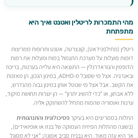
מהי התמכרות לריטלין ואטנט ואיך היא
מתפתחת
ריטלין (מתילפנידאט), קונצרטה, אטנט ותרופות ממריצות
דומות פועלות על מערכת התגמול במוח ומעלות את רמות
הדופמין והנוראדרנלין — התוצאה היא עלייה בערנות, בריכוז
ובאנרגיה. אצל מי שסובל מ-ADHD, במינון הנכון, הן מאזנות
את הקשב. אבל אצל מי שנוטל אותן במינון גבוה מהנדרש,
ללא אבחון, או "כדי להשיג יתרון" — הן יוצרות תחושת מיקוד,
ערנות ואופוריה שהמוח מתחיל להשתוקק אליה.
התלות בממריצים היא בעיקר
פסיכולוגית והתנהגותית
(בשונה מהתלות הפיזית העמוקה של בנזו או אופיואידים),
אך היא עזה מאוד. היא נבנית סביב אמונה: "אני לא מסוגל