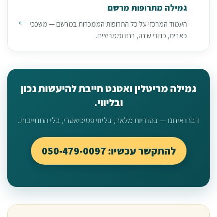
גמילה מתרופות מרשם
העמוד המרכזי על כל התרופות הממכרות במרשם — משככי
כאבים, כדורי שינה, בנזו וממריצים.
גמילה מריטלין ואטנט חייבת להיעשות נכון
ובליווי.
דברו איתנו — בסודיות מלאה, בליווי פסיכיאטרי, בלי התחייבות.
להתקשר עכשיו: 050-479-0097