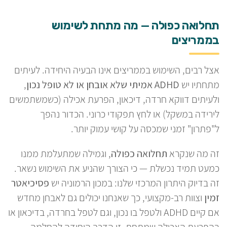
תחלואה כפולה — מה מתחת לשימוש
בממריצים
אצל רבים, השימוש בממריצים אינו הבעיה היחידה. לעיתים
מתחתיו יש
ADHD אמיתי שלא אובחן או לא טופל נכון
,
ולעיתים דווקא חרדה, דיכאון, הפרעת אכילה (כשמשתמשים
לירידה במשקל) או לחץ תפקודי כרוני. הכדור נהפך
ל"פתרון" זמני שמכסה על קושי עמוק יותר.
זה מה שנקרא
תחלואה כפולה
, וגמילה שמתעלמת ממנו
כמעט תמיד נכשלת — כי הצורך שהניע את השימוש נשאר.
זה בדיוק היתרון המרכזי שלנו: במכון הרמוניה יש
פסיכיאטר
זמין
וצוות רב-מקצועי, כך שאנחנו יכולים גם לאבחן מחדש
אם קיים ADHD ולטפל בו נכון, וגם לטפל בחרדה, בדיכאון או
בהפרעת האכילה שמתחת. זו הדרך היחידה להחלמה