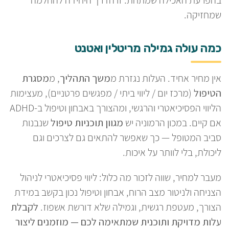
שמחזיקה.
כמה עולה גמילה מריטלין ואטנט
אין מחיר אחיד. העלות נגזרת מ
משך התהליך
, מ
מסגרת
הטיפול
(מרכז יום / ליווי ביתי / מפגשים פרטניים), מעצימות
הליווי הפסיכיאטרי והרגשי, ומהצורך באבחון וטיפול ב-ADHD
אם קיים. במכון הרמוניה יש
מגוון תוכניות טיפול
שנבנות
סביב המטופל — כך שאפשר להתאים גם לצרכים וגם
ליכולת, בלי לוותר על איכות.
מעבר למחיר, שווה לזכור מה כלול: ליווי פסיכיאטרי לניהול
הצניחה ולניטור מצב הרוח, אבחון וטיפול נכון בקשב במידת
הצורך, מעטפת רגשית, וגמילה שלא דורשת אשפוז.
לקבלת
עלות מדויקת ותוכנית שמתאימה לכם — מוזמנים ליצור