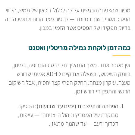
מכיוון שהצניחה הרגשית עלולה לכלול דיכאון של ממש, הליווי
הפסיכיאטרי חשוב במיוחד — לניטור מצב הרוח ולתמיכה. זה
בדיוק תפקידו של ה
פסיכיאטר הזמין
במכון.
כמה זמן לוקחת גמילה מריטלין ואטנט
אין מספר אחד. משך התהליך תלוי בסוג התרופה, במינון,
בוותק השימוש, ובשאלה אם קיים ADHD אמיתי שדורש
מענה. עיקרון מנחה: החלק הפיזי קצר יחסית, אבל השיקום
הרגשי והתפקודי דורש זמן.
הפחתה והתייצבות (ימים עד שבועות):
הפסקה
מבוקרת של הממריץ וניהול ה"צניחה" — עייפות,
דכדוך ורעב — עד שהגוף מתאזן.