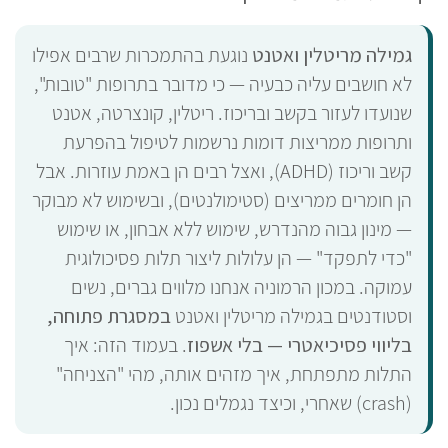
גמילה מריטלין ואטנט
נוגעת בהתמכרות שרבים אפילו
לא חושבים עליה כבעיה — כי מדובר בתרופות "טובות",
שנועדו לעזור בקשב ובריכוז. ריטלין, קונצרטה, אטנט
ותרופות ממריצות דומות נרשמות לטיפול בהפרעת
קשב וריכוז (ADHD), ואצל רבים הן באמת עוזרות. אבל
הן חומרים ממריצים (סטימולנטים), ובשימוש לא מבוקר
— מינון גבוה מהנדרש, שימוש ללא אבחון, או שימוש
"כדי לתפקד" — הן עלולות ליצור תלות פסיכולוגית
עמוקה. במכון הרמוניה אנחנו מלווים גברים, נשים
וסטודנטים בגמילה מריטלין ואטנט
במסגרת פתוחה,
בליווי פסיכיאטרי — בלי אשפוז
. בעמוד הזה: איך
התלות מתפתחת, איך מזהים אותה, מהי "הצניחה"
(crash) שאחרי, וכיצד נגמלים נכון.