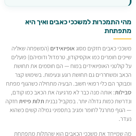
מהי התמכרות למשככי כאבים ואיך היא
מתפתחת
משככי כאבים חזקים מסוג
אופיואידים
(המשפחה שאליה
שייכים חומרים כמו אוקסיקודון, טרמדול ודומיהם) פועלים
על קולטני האופיואידים במוח — הם חוסמים את תחושת
הכאב ומשחררים גם תחושת רוגע ונעימות. בשימוש קצר
ומבוקר הם כלי רפואי חשוב. הבעיה מתחילה כשהגוף מפתח
סבילות
: אותה מנה כבר לא מרגיעה את הכאב כמו קודם,
ונדרשת כמות גדולה יותר. במקביל נבנית
תלות פיזית
חזקה
— הגוף מתרגל לחומר ומגיב בתסמיני גמילה קשים כשהוא
נעדר.
מה שמייחד את משככי הכאבים הוא שהתלות מתפתחת