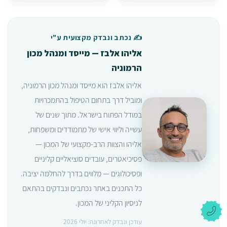
✍️ נכתב ונבדק מקצועית ע"י
אליהו אלבז — מייסד ומנהל מכון
הרמוניה
אליהו אלבז הוא מייסד ומנהל מכון הרמוניה,
ומוביל דרך בתחום הטיפול בהתמכרויות
במודל הפתוח בישראל. מתוך שנים של
עשייה וליווי אישי של מתמודדים ומשפחות,
אליהו והצוות הרב-מקצועי של המכון —
פסיכיאטרים, עובדים סוציאליים קליניים
ופסיכולוגים — מלווים בדרך להחלמה יציבה.
כל התכנים באתר נכתבים ונבדקים בהתאם
לניסיון הקליני של המכון.
עודכן ונבדק לאחרונה: יולי 2026