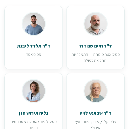
ד"ר חיים שם דוד
ד"ר אלדד ליבנת
פסיכיאטר מומחה — התמכרויות
פסיכיאטר
ותחלואה כפולה
ד"ר שבתאי לויט
גליה תירוש חזן
עו"ס קליני, מדריך צוות ויועץ
פסיכולוגית, מטפלת משפחתית
טיפולי
וזוגית