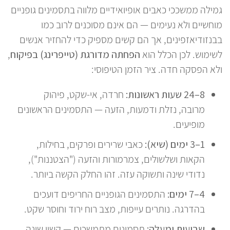
גמילה ממשככי כאבים אופיואידיים מלווה בתסמינים גופניים
מוחשיים ולא נעימים — הם אינם מסוכנים לרוב כמו
בבנזודיאזפינים, אך הם קשים מספיק כדי להחזיר אנשים
לשימוש. לכן הכלל הוא
הפחתה מדורגת (טייפרינג) בפיקוח
,
ולא הפסקה חדה. ציר הזמן הטיפוסי:
8–24 שעות ראשונות:
חרדה, אי-שקט, פיהוק
מרובה, נזלת ודמעות, הזעה — התסמינים הראשונים
מופיעים.
1–3 ימים (שיא):
כאבי שרירים ופרקים, בחילות,
הקאות ושלשולים, צמרמורות והזעה ("הצטננות"),
נדודי שינה ותשוקה עזה. זהו החלק הקשה ביותר.
4–7 ימים:
התסמינים הגופניים החריפים דועכים
בהדרגה. נותרים עייפות, מצב רוח ירוד וחוסר שקט.
שבועות ומעלה:
תסמינים מתמשכים — קשיי שינה,