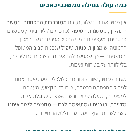
כמה עולה גמילה ממשככי כאבים
אין מחיר אחיד. העלות נגזרת מ
מורכבות ההפחתה
, מ
משך
התהליך
, מ
מסגרת הטיפול
(מרכז יום / ליווי ביתי / מפגשים
פרטניים) ומעצימות הליווי הפסיכיאטרי והרגשי. במכון
הרמוניה יש
מגוון תוכניות טיפול
שנבנות סביב המטופל
והמשפחה — כך שאפשר להתאים גם לצרכים וגם ליכולת,
בלי לוותר על בטיחות ואיכות.
מעבר למחיר, שווה לזכור מה כלול: ליווי פסיכיאטרי צמוד
לניהול ההפחתה בבטחה, צוות רב-מקצועי, מעטפת
למשפחה, וגמילה שלא דורשת אשפוז.
לקבלת עלות
מדויקת ותוכנית שמתאימה לכם — מוזמנים ליצור איתנו
קשר
לשיחת ייעוץ דיסקרטית וללא התחייבות.