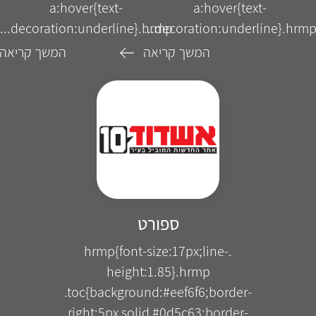
a:hover{text-
a:hover{text-
decoration:underline}.hrmp...
decoration:underline}.hrmp..
המשך קריאה
המשך קריאה
ספורט
.hrmp{font-size:17px;line-
height:1.85}.hrmp
.toc{background:#eef6f6;border-
right:5px solid #0d5c63;border-