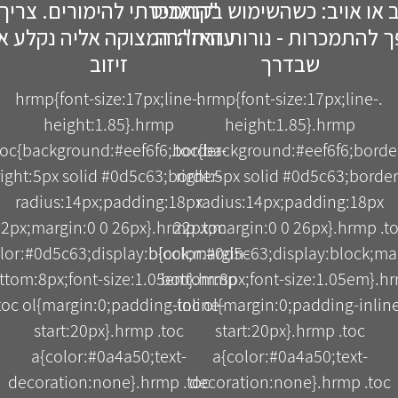
 או אויב: כשהשימוש בקנאביס
"התמכרתי להימורים. צריך
ך להתמכרות - נורות האזהרה
עזרה": המצוקה אליה נקלע אל
שבדרך
זיזוב
.hrmp{font-size:17px;line-
.hrmp{font-size:17px;line-
height:1.85}.hrmp
height:1.85}.hrmp
toc{background:#eef6f6;border-
.toc{background:#eef6f6;borde
right:5px solid #0d5c63;border-
right:5px solid #0d5c63;border
radius:14px;padding:18px
radius:14px;padding:18px
2px;margin:0 0 26px}.hrmp .toc
22px;margin:0 0 26px}.hrmp .t
lor:#0d5c63;display:block;margin-
b{color:#0d5c63;display:block;ma
ttom:8px;font-size:1.05em}.hrmp
bottom:8px;font-size:1.05em}.h
toc ol{margin:0;padding-inline-
.toc ol{margin:0;padding-inlin
start:20px}.hrmp .toc
start:20px}.hrmp .toc
a{color:#0a4a50;text-
a{color:#0a4a50;text-
decoration:none}.hrmp .toc
decoration:none}.hrmp .toc