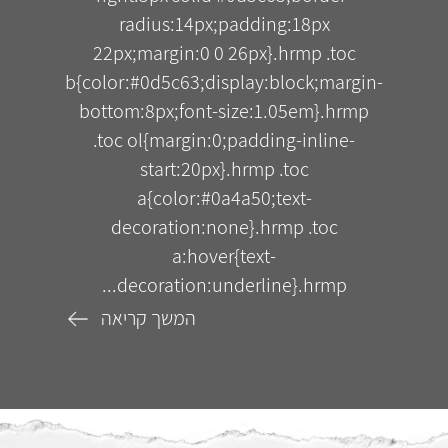
radius:14px;padding:18px
22px;margin:0 0 26px}.hrmp .toc
b{color:#0d5c63;display:block;margin-
bottom:8px;font-size:1.05em}.hrmp
.toc ol{margin:0;padding-inline-
start:20px}.hrmp .toc
a{color:#0a4a50;text-
decoration:none}.hrmp .toc
a:hover{text-
decoration:underline}.hrmp...
המשך קריאה