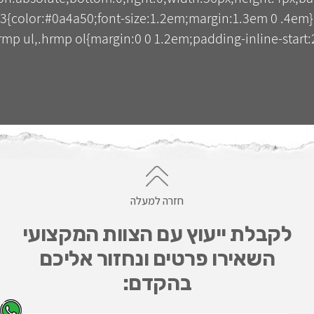
3{color:#0a4a50;font-size:1.2em;margin:1.3em 0 .4em
mp ul,.hrmp ol{margin:0 0 1.2em;padding-inline-start:2
חזרה למעלה
לקבלת ייעוץ עם הצוות המקצועי
השאירו פרטים ונחזור אליכם
בהקדם: