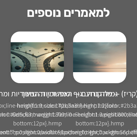
למאמרים נוספים
קריז) — מה קורה בגוף וכמה זמן זה נמשך
גמילה בחינם — האפשרויות הציבוריות ומ
px;line-height:1.9;color:#2b3a3b}.hrmp h2{font-
.hrmp{font-size:17px;line-height:1.9;color:#2b3
m 0 .6em;font-weight:800;line-height:1.3;position:rela
olor:#0d5c63;margin:1.7em 0 .6em;font-weight:800;line-
bottom:12px}.hrmp
bottom:12px}.hrmp
e;bottom:0;right:0;width:56px;height:4px;background:#f
tent:"";position:absolute;bottom:0;right:0;width:56px;