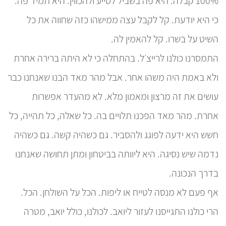
100% קבלה. היא פה בשביל לסייע ולהכווין. היא תמיד פה.
כי היא יודעת. קל לקבל עצה ממישהו כזה שחווה את כל
השיט על בשרו. קל להאמין לה.
התמסרנו כולנו לרייצ׳ל. בהתחלה כי לא היתה ברירה אחרת
ולא באמת היה משהו אחר. אבל מהר מאד הבנו שאנחנו כבר
עושים את זה מרצון ומאמון מלא. לא מהעדר אפשרות
אחרת. מהר מאד הפכנו תלויים בה. כל שאלה, כל תהייה, כל
חשש היא ידעה לפוגג ולהסביר. גם כשהיה קשה. גם כשהיה
נדמה שיש נסיגה. היא ליוותה בביטחון ומתן תחושה שאנחנו
בדרך הנכונה.
אף פעם לא מנסה לטייח או ליפות. הכל על השולחן. הכל.
הרי כולנו התגייסנו לעזור ליואב. לכולנו, כולל יואב, מטרה