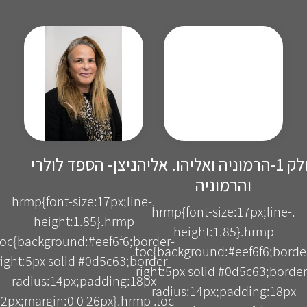
חלק 1-הרמוניה ואליהו. אליהו
ניצן- הספד לולרי
והרמוניה
.hrmp{font-size:17px;line-
.hrmp{font-size:17px;line-
height:1.85}.hrmp
height:1.85}.hrmp
toc{background:#eef6f6;border-
.toc{background:#eef6f6;borde
right:5px solid #0d5c63;border-
right:5px solid #0d5c63;border
radius:14px;padding:18px
radius:14px;padding:18px
2px;margin:0 0 26px}.hrmp .toc