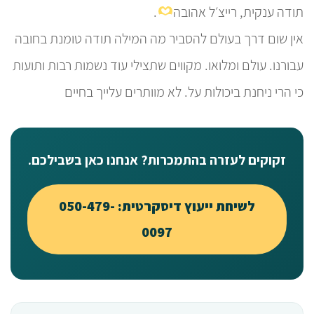
תודה ענקית, רייצ׳ל אהובה
.
אין שום דרך בעולם להסביר מה המילה תודה טומנת בחובה
עבורנו. עולם ומלואו. מקווים שתצילי עוד נשמות רבות ותועות
כי הרי ניחנת ביכולות על. לא מוותרים עלייך בחיים
זקוקים לעזרה בהתמכרות? אנחנו כאן בשבילכם.
לשיחת ייעוץ דיסקרטית: 050-479-
0097