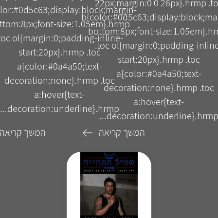
22px;margin:0 0 26px}.hrmp .t
lor:#0d5c63;display:block;margin-
b{color:#0d5c63;display:block;ma
ttom:8px;font-size:1.05em}.hrmp
bottom:8px;font-size:1.05em}.h
toc ol{margin:0;padding-inline-
.toc ol{margin:0;padding-inlin
start:20px}.hrmp .toc
start:20px}.hrmp .toc
a{color:#0a4a50;text-
a{color:#0a4a50;text-
decoration:none}.hrmp .toc
decoration:none}.hrmp .toc
a:hover{text-
a:hover{text-
decoration:underline}.hrmp...
decoration:underline}.hrmp..
המשך קריאה
המשך קריאה