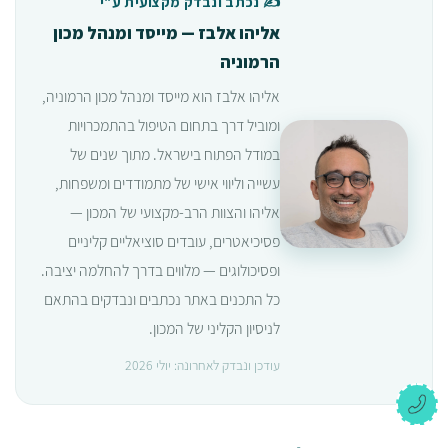
✍️ נכתב ונבדק מקצועית ע"י
אליהו אלבז — מייסד ומנהל מכון
הרמוניה
אליהו אלבז הוא מייסד ומנהל מכון הרמוניה,
ומוביל דרך בתחום הטיפול בהתמכרויות
במודל הפתוח בישראל. מתוך שנים של
עשייה וליווי אישי של מתמודדים ומשפחות,
אליהו והצוות הרב-מקצועי של המכון —
פסיכיאטרים, עובדים סוציאליים קליניים
ופסיכולוגים — מלווים בדרך להחלמה יציבה.
כל התכנים באתר נכתבים ונבדקים בהתאם
לניסיון הקליני של המכון.
עודכן ונבדק לאחרונה: יולי 2026