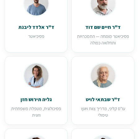
ד"ר חיים שם דוד
ד"ר אלדד ליבנת
פסיכיאטר מומחה — התמכרויות
פסיכיאטר
ותחלואה כפולה
ד"ר שבתאי לויט
גליה תירוש חזן
עו"ס קליני, מדריך צוות ויועץ
פסיכולוגית, מטפלת משפחתית
טיפולי
וזוגית