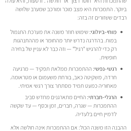
שהתמכרות היא "חוסר רצון" או "חולשה". זו טעות, והיא עולה
ביוקר. התמכרות היא מצב מוכר ומורכב שמערב שלושה
רבדים ששזורים זה בזה:
מוחי-ביולוגי:
שימוש חוזר משנה את מערכת התגמול
במוח. בהדרגה נדרש יותר מהחומר או מההתנהגות
רק כדי להרגיש "רגיל" — וזה כבר לא עניין של בחירה
חופשית.
רגשי-נפשי:
ההתמכרות ממלאת תפקיד — מרגיעה
חרדה, משקיטה כאב, בורחת משעמום או מטראומה.
מאחוריה כמעט תמיד מסתתר צורך רגשי אמיתי.
הרגלי-חברתי:
החיים מתארגנים מחדש סביב
ההתמכרות — שגרה, חברים, זמן וכסף — עד שקשה
לדמיין חיים בלעדיה.
ההבנה הזו משנה הכול: אם ההתמכרות אינה חולשה אלא