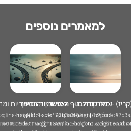
למאמרים נוספים
קריז) — מה קורה בגוף וכמה זמן זה נמשך
גמילה בחינם — האפשרויות הציבוריות ומ
px;line-height:1.9;color:#2b3a3b}.hrmp h2{font-
.hrmp{font-size:17px;line-height:1.9;color:#2b3
m 0 .6em;font-weight:800;line-height:1.3;position:rela
olor:#0d5c63;margin:1.7em 0 .6em;font-weight:800;line-