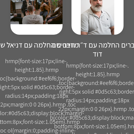
רים החלמה עם ד״ר חיים שם
מדברים החלמה עם דניאל שו
דוד
.hrmp{font-size:17px;line-
.hrmp{font-size:17px;line-
height:1.85}.hrmp
height:1.85}.hrmp
toc{background:#eef6f6;border-
.toc{background:#eef6f6;borde
right:5px solid #0d5c63;border-
right:5px solid #0d5c63;border
radius:14px;padding:18px
radius:14px;padding:18px
2px;margin:0 0 26px}.hrmp .toc
22px;margin:0 0 26px}.hrmp .t
lor:#0d5c63;display:block;margin-
b{color:#0d5c63;display:block;ma
ttom:8px;font-size:1.05em}.hrmp
bottom:8px;font-size:1.05em}.h
toc ol{margin:0;padding-inline-