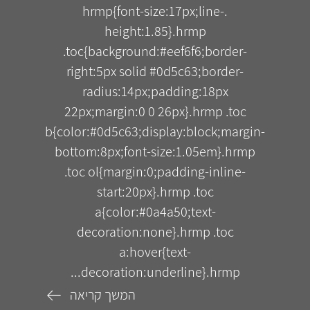
.hrmp{font-size:17px;line-
height:1.85}.hrmp
.toc{background:#eef6f6;border-
right:5px solid #0d5c63;border-
radius:14px;padding:18px
22px;margin:0 0 26px}.hrmp .toc
b{color:#0d5c63;display:block;margin-
bottom:8px;font-size:1.05em}.hrmp
.toc ol{margin:0;padding-inline-
start:20px}.hrmp .toc
a{color:#0a4a50;text-
decoration:none}.hrmp .toc
a:hover{text-
decoration:underline}.hrmp...
המשך קריאה