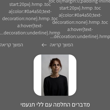
.toc ol{margin:0;padding-inlin
start:20px}.hrmp .toc
start:20px}.hrmp .toc
a{color:#0a4a50;text-
a{color:#0a4a50;text-
decoration:none}.hrmp .toc
decoration:none}.hrmp .toc
a:hover{text-
a:hover{text-
decoration:underline}.hrmp...
decoration:underline}.hrmp..
המשך קריאה
המשך קריאה
מדברים החלמה עם ללי תנעמי