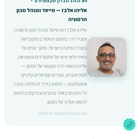
✍️ נכתב ונבדק מקצועית ע"י
אליהו אלבז — מייסד ומנהל מכון
הרמוניה
אליהו אלבז הוא מייסד ומנהל מכון הרמוניה,
ומוביל דרך בתחום הטיפול בהתמכרויות
במודל הפתוח בישראל. מתוך שנים של
עשייה וליווי אישי של מתמודדים ומשפחות,
אליהו והצוות הרב-מקצועי של המכון —
פסיכיאטרים, עובדים סוציאליים קליניים
ופסיכולוגים — מלווים בדרך להחלמה יציבה.
כל התכנים באתר נכתבים ונבדקים בהתאם
לניסיון הקליני של המכון.
עודכן ונבדק לאחרונה: יולי 2026