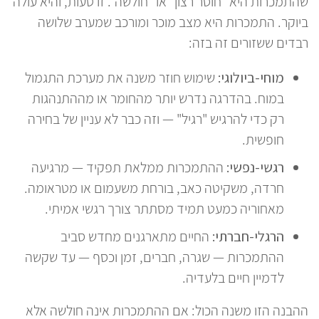
שהתמכרות היא "חוסר רצון" או "חולשה". זו טעות, והיא עולה
ביוקר. התמכרות היא מצב מוכר ומורכב שמערב שלושה
רבדים ששזורים זה בזה:
מוחי-ביולוגי:
שימוש חוזר משנה את מערכת התגמול
במוח. בהדרגה נדרש יותר מהחומר או מההתנהגות
רק כדי להרגיש "רגיל" — וזה כבר לא עניין של בחירה
חופשית.
רגשי-נפשי:
ההתמכרות ממלאת תפקיד — מרגיעה
חרדה, משקיטה כאב, בורחת משעמום או מטראומה.
מאחוריה כמעט תמיד מסתתר צורך רגשי אמיתי.
הרגלי-חברתי:
החיים מתארגנים מחדש סביב
ההתמכרות — שגרה, חברים, זמן וכסף — עד שקשה
לדמיין חיים בלעדיה.
ההבנה הזו משנה הכול: אם ההתמכרות אינה חולשה אלא