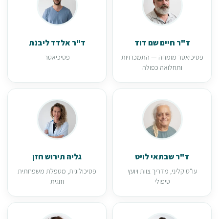
ד"ר חיים שם דוד
ד"ר אלדד ליבנת
פסיכיאטר מומחה — התמכרויות
פסיכיאטר
ותחלואה כפולה
ד"ר שבתאי לויט
גליה תירוש חזן
עו"ס קליני, מדריך צוות ויועץ
פסיכולוגית, מטפלת משפחתית
טיפולי
וזוגית