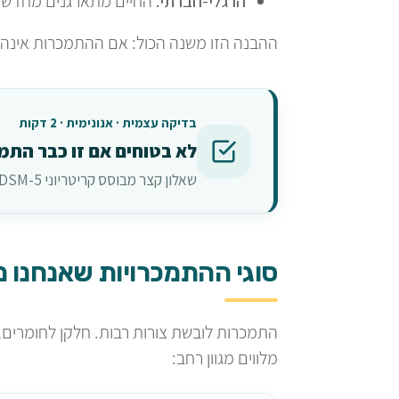
הרגלי-חברתי:
החיים מתארגנים מחדש ס
ההבנה הזו משנה הכול: אם ההתמכרות אינה ח
בדיקה עצמית · אנונימית · 2 דקות
לא בטוחים אם זו כבר התמ
שאלון קצר מבוסס קריטריוני DSM-5 — בלי להשאיר פרטים, בלי שיפוט, עם תוצאה מיידית.
סוגי ההתמכרויות שאנחנו 
התמכרות לובשת צורות רבות. חלקן לחומרים, וח
מלווים מגוון רחב: