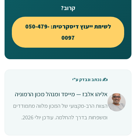
קרוב?
לשיחת ייעוץ דיסקרטית: 050-479-
0097
✍️ נכתב ונבדק ע"י
אליהו אלבז — מייסד ומנהל מכון הרמוניה
הצוות הרב-מקצועי של המכון מלווה מתמודדים
ומשפחות בדרך להחלמה. עודכן יולי 2026.