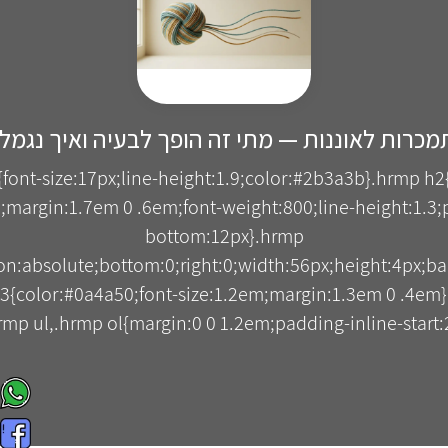
כרות לאוננות — מתי זה הופך לבעיה ואיך נגמל
{font-size:17px;line-height:1.9;color:#2b3a3b}.hrmp h2
;margin:1.7em 0 .6em;font-weight:800;line-height:1.3;p
bottom:12px}.hrmp
tion:absolute;bottom:0;right:0;width:56px;height:4px;b
3{color:#0a4a50;font-size:1.2em;margin:1.3em 0 .4em
mp ul,.hrmp ol{margin:0 0 1.2em;padding-inline-start:2