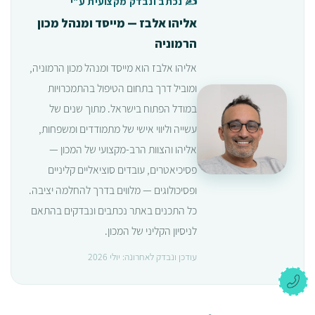
✍️ נכתב ונבדק מקצועית ע"י
אליהו אלבז — מייסד ומנהל מכון
הרמוניה
אליהו אלבז הוא מייסד ומנהל מכון הרמוניה,
ומוביל דרך בתחום הטיפול בהתמכרויות
במודל הפתוח בישראל. מתוך שנים של
עשייה וליווי אישי של מתמודדים ומשפחות,
אליהו והצוות הרב-מקצועי של המכון —
פסיכיאטרים, עובדים סוציאליים קליניים
ופסיכולוגים — מלווים בדרך להחלמה יציבה.
כל התכנים באתר נכתבים ונבדקים בהתאם
לניסיון הקליני של המכון.
עודכן ונבדק לאחרונה: יולי 2026