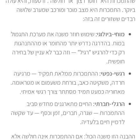
שהתמכרות היא "חוסר רצון" או "חולשה". זו טעות, והיא עולה
ביוקר. התמכרות היא מצב מוכר ומורכב שמערב שלושה
רבדים ששזורים זה בזה:
מוחי-ביולוגי:
שימוש חוזר משנה את מערכת התגמול
במוח. בהדרגה נדרש יותר מהחומר או מההתנהגות
רק כדי להרגיש "רגיל" — וזה כבר לא עניין של בחירה
חופשית.
רגשי-נפשי:
ההתמכרות ממלאת תפקיד — מרגיעה
חרדה, משקיטה כאב, בורחת משעמום או מטראומה.
מאחוריה כמעט תמיד מסתתר צורך רגשי אמיתי.
הרגלי-חברתי:
החיים מתארגנים מחדש סביב
ההתמכרות — שגרה, חברים, זמן וכסף — עד שקשה
לדמיין חיים בלעדיה.
ההבנה הזו משנה הכול: אם ההתמכרות אינה חולשה אלא