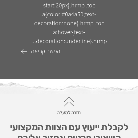
start:20px}.hrmp .toc
a{color:#0a4a50;text-
decoration:none}.hrmp .toc
a:hover{text-
decoration:underline}.hrmp...
המשך קריאה
חזרה למעלה
לקבלת ייעוץ עם הצוות המקצועי
השאירו פרטים ונחזור אליכם