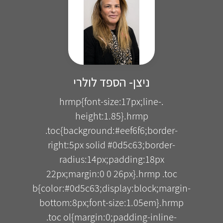
ניצן- הספד לולרי
.hrmp{font-size:17px;line-
height:1.85}.hrmp
.toc{background:#eef6f6;border-
right:5px solid #0d5c63;border-
radius:14px;padding:18px
22px;margin:0 0 26px}.hrmp .toc
b{color:#0d5c63;display:block;margin-
bottom:8px;font-size:1.05em}.hrmp
.toc ol{margin:0;padding-inline-