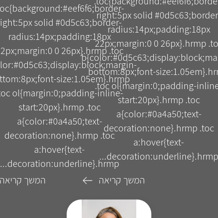
.toc{background:#eef6f6;borde
toc{background:#eef6f6;border-
right:5px solid #0d5c63;border
right:5px solid #0d5c63;border-
radius:14px;padding:18px
radius:14px;padding:18px
22px;margin:0 0 26px}.hrmp .t
2px;margin:0 0 26px}.hrmp .toc
b{color:#0d5c63;display:block;ma
lor:#0d5c63;display:block;margin-
bottom:8px;font-size:1.05em}.h
ttom:8px;font-size:1.05em}.hrmp
.toc ol{margin:0;padding-inlin
toc ol{margin:0;padding-inline-
start:20px}.hrmp .toc
start:20px}.hrmp .toc
a{color:#0a4a50;text-
a{color:#0a4a50;text-
decoration:none}.hrmp .toc
decoration:none}.hrmp .toc
a:hover{text-
a:hover{text-
decoration:underline}.hrmp..
decoration:underline}.hrmp...
המשך קריאה
המשך קריאה