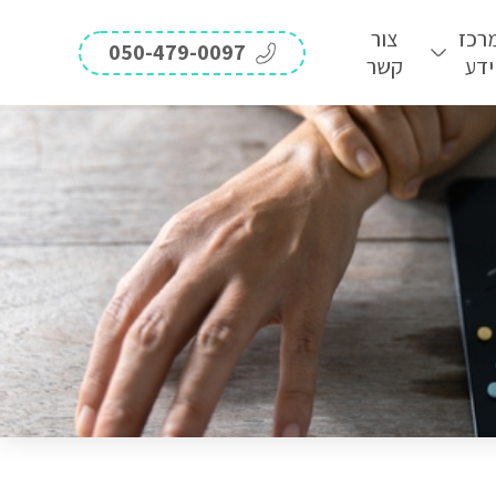
רכז
צור
050-479-0097
ידע
קשר