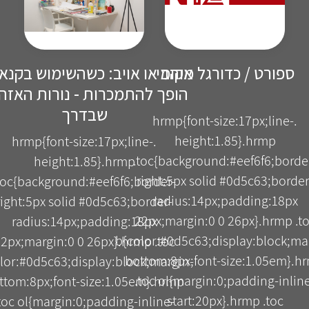
ספורט / כדורגל מקומי
אוהב או אויב: כשהשימוש בקנא
הופך להתמכרות - נורות האזה
שבדרך
.hrmp{font-size:17px;line-
height:1.85}.hrmp
.hrmp{font-size:17px;line-
.toc{background:#eef6f6;borde
height:1.85}.hrmp
right:5px solid #0d5c63;border
toc{background:#eef6f6;border-
radius:14px;padding:18px
right:5px solid #0d5c63;border-
22px;margin:0 0 26px}.hrmp .t
radius:14px;padding:18px
b{color:#0d5c63;display:block;ma
2px;margin:0 0 26px}.hrmp .toc
bottom:8px;font-size:1.05em}.h
lor:#0d5c63;display:block;margin-
.toc ol{margin:0;padding-inlin
ttom:8px;font-size:1.05em}.hrmp
start:20px}.hrmp .toc
toc ol{margin:0;padding-inline-