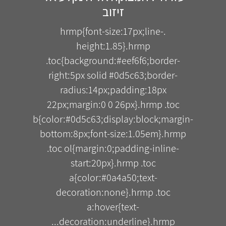
זיזוב
.hrmp{font-size:17px;line-
height:1.85}.hrmp
.toc{background:#eef6f6;border-
right:5px solid #0d5c63;border-
radius:14px;padding:18px
22px;margin:0 0 26px}.hrmp .toc
b{color:#0d5c63;display:block;margin-
bottom:8px;font-size:1.05em}.hrmp
.toc ol{margin:0;padding-inline-
start:20px}.hrmp .toc
a{color:#0a4a50;text-
decoration:none}.hrmp .toc
a:hover{text-
decoration:underline}.hrmp...