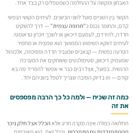
האבחון ומקשה על ההחלמה כשמטפלים רק בצד אחד.
הקשר בין השניים פועל לשני הכיוונים. לעיתים הקושי הנפשי
קדם, והחומר נכנס כ
"תרופה עצמית"
— דרך להשקיט
חרדה, להירדם, לעמעם דיכאון או לשכך זיכרון טראומטי.
לעיתים דווקא השימוש הממושך הוא שמצית או מחמיר
הפרעה נפשית — קנאביס שמגביר חרדה ופסיכוזה, אלכוהול
שמעמיק דיכאון, סטימולנטים ששוחקים את המערכת
הרגשית. בפועל, אצל רבים כבר אי אפשר להפריד מה בא
קודם — וזו בדיוק הסיבה שצריך לטפל בשניהם יחד.
כמה זה שכיח — ולמה כל כך הרבה מפספסים
את זה
תחלואה כפולה אינה מקרה חריג אלא
הכלל אצל חלק ניכר
מהמתמודדים עם התמכרות
. ובכל זאת, היא מאובחנת