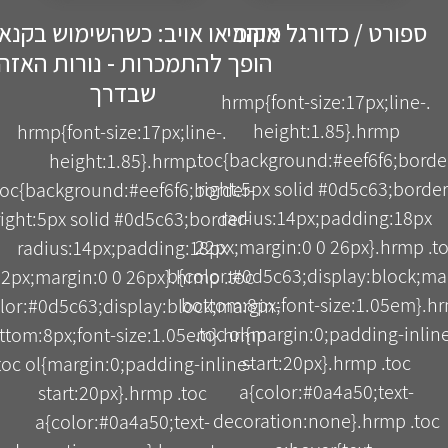
ספורט / כדורגל מקומי
אוהב או אויב: כשהשימוש בקנא
הופך להתמכרות - נורות האזה
שבדרך
.hrmp{font-size:17px;line-
height:1.85}.hrmp
.hrmp{font-size:17px;line-
.toc{background:#eef6f6;borde
height:1.85}.hrmp
right:5px solid #0d5c63;border
toc{background:#eef6f6;border-
radius:14px;padding:18px
right:5px solid #0d5c63;border-
22px;margin:0 0 26px}.hrmp .t
radius:14px;padding:18px
b{color:#0d5c63;display:block;ma
2px;margin:0 0 26px}.hrmp .toc
bottom:8px;font-size:1.05em}.h
lor:#0d5c63;display:block;margin-
.toc ol{margin:0;padding-inlin
ttom:8px;font-size:1.05em}.hrmp
start:20px}.hrmp .toc
toc ol{margin:0;padding-inline-
a{color:#0a4a50;text-
start:20px}.hrmp .toc
decoration:none}.hrmp .toc
a{color:#0a4a50;text-