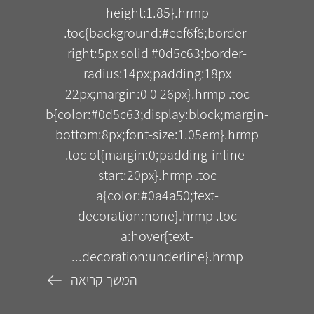
height:1.85}.hrmp
.toc{background:#eef6f6;border-
right:5px solid #0d5c63;border-
radius:14px;padding:18px
22px;margin:0 0 26px}.hrmp .toc
b{color:#0d5c63;display:block;margin-
bottom:8px;font-size:1.05em}.hrmp
.toc ol{margin:0;padding-inline-
start:20px}.hrmp .toc
a{color:#0a4a50;text-
decoration:none}.hrmp .toc
a:hover{text-
decoration:underline}.hrmp...
המשך קריאה