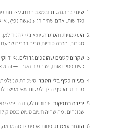
שינוי בהתנהגות ובמצב הרוח.
עצבנות פתא
ואדישות. אדם שהיה רגוע נעשה נפיץ, או 
היעלמויות והסתרה.
יוצא בלי להגיד לאן, 
מגירות. הרבה סודיות סביב דברים שפעם ה
שקרים קטנים שהופכים גדולים.
אי-דיוקים
כשתופסים אותו, יש תמיד הסבר — והוא א
בעיות כסף בלי הסבר.
משכורת שנעלמת, ב
מהבית. הכסף הולך למקום שאי אפשר להצב
ירידה בתפקוד.
איחורים לעבודה, ימי מחל
שנזנחים. מה שהיה חשוב פשוט מפסיק להי
הזנחה עצמית.
פחות אכפת לו מהמראה, מ