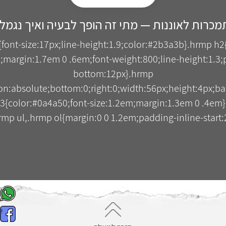
כרות לאוננות — מתי זה הופך לבעיה ואיך נגמל
{font-size:17px;line-height:1.9;color:#2b3a3b}.hrmp h2
;margin:1.7em 0 .6em;font-weight:800;line-height:1.3;p
bottom:12px}.hrmp
tion:absolute;bottom:0;right:0;width:56px;height:4px;b
3{color:#0a4a50;font-size:1.2em;margin:1.3em 0 .4em
mp ul,.hrmp ol{margin:0 0 1.2em;padding-inline-start:2