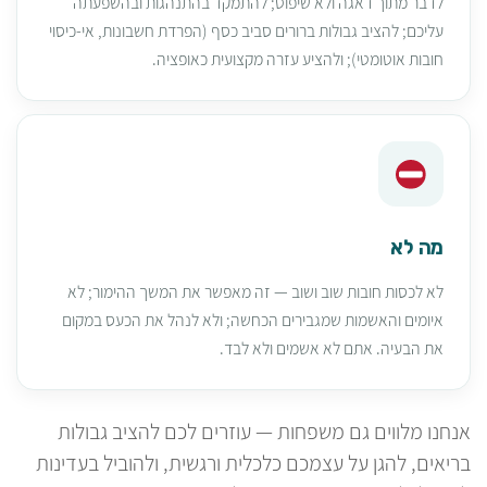
לדבר מתוך דאגה ולא שיפוט; להתמקד בהתנהגות ובהשפעתה
עליכם; להציב גבולות ברורים סביב כסף (הפרדת חשבונות, אי-כיסוי
חובות אוטומטי); ולהציע עזרה מקצועית כאופציה.
מה לא
לא לכסות חובות שוב ושוב — זה מאפשר את המשך ההימור; לא
איומים והאשמות שמגבירים הכחשה; ולא לנהל את הכעס במקום
את הבעיה. אתם לא אשמים ולא לבד.
אנחנו מלווים גם משפחות — עוזרים לכם להציב גבולות
בריאים, להגן על עצמכם כלכלית ורגשית, ולהוביל בעדינות