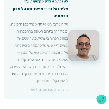
✍️ נכתב ונבדק מקצועית ע"י
אליהו אלבז — מייסד ומנהל מכון
הרמוניה
אליהו אלבז הוא מייסד ומנהל מכון הרמוניה,
ומוביל דרך בתחום הטיפול בהתמכרויות
במודל הפתוח בישראל. מתוך שנים של
עשייה וליווי אישי של מתמודדים ומשפחות,
אליהו והצוות הרב-מקצועי של המכון —
פסיכיאטרים, עובדים סוציאליים קליניים
ופסיכולוגים — מלווים בדרך להחלמה יציבה.
כל התכנים באתר נכתבים ונבדקים בהתאם
לניסיון הקליני של המכון.
עודכן ונבדק לאחרונה: יולי 2026