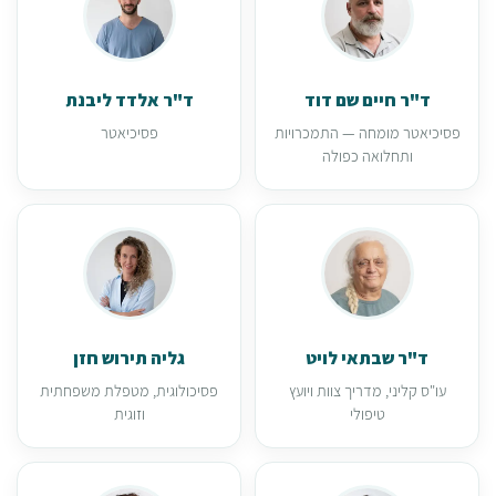
ד"ר חיים שם דוד
ד"ר אלדד ליבנת
פסיכיאטר מומחה — התמכרויות
פסיכיאטר
ותחלואה כפולה
ד"ר שבתאי לויט
גליה תירוש חזן
עו"ס קליני, מדריך צוות ויועץ
פסיכולוגית, מטפלת משפחתית
טיפולי
וזוגית