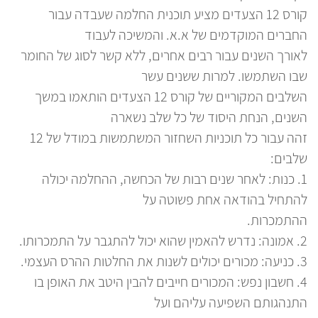
קורס 12 הצעדים מציע תוכנית החלמה שעבדה עבור
התאמ
,
החברים המוקדמים של א.א. והמשיכה לעבוד
לאורך השנים עבור רבים אחרים, ללא קשר לסוג של החומר
הן
שבו השתמשו. למרות ששנים עשר
בב
השלבים המקוריים של קורס 12 הצעדים הותאמו במשך
לה
השנים, הנחת היסוד של כל שלב נשארה
או
זהה עבור כל תוכניות השחזור המשתמשות במודל של 12
מה
שלבים:
מהי 
1. כנות: לאחר שנים רבות של הכחשה, ההחלמה יכולה
להתחיל בהודאה אחת פשוטה על
אל
ההתמכרות.
לה
2. אמונה: נדרש להאמין שהוא יכול להתגבר על התמכרותו.
שא
3. כניעה: מכורים יכולים לשנות את החלטות ההרס העצמי.
הת
4. חשבון נפש: המכורים חייבים להבין היטב את האופן בו
התנהגותם השפיעה עליהם ועל
הי