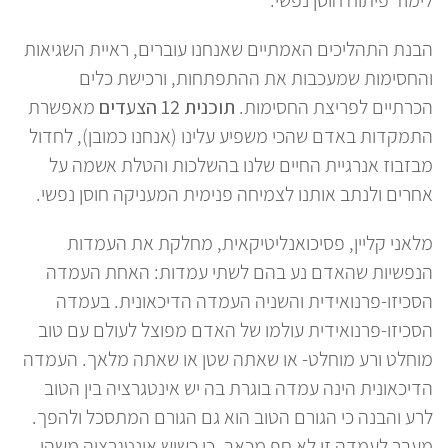
הבנת התהליכים האמתיים שאנחנו עוברים, ראיית השגיאות
והחסימות שמעכבות את ההתפתחות, ורכישת כלים
הכרתיים לפריצת החסימות.
תוכנית 12 הצעדים
מאפשרת
התמקדות באדם שהכי משפיע עלינו (אנחנו כמובן), לחדול
מבזבוז אנרגיית החיים שלנו בהשלכות והטלת אשמה על
אחרים ולנתב אותנו לצמיחה פנימית המעניקה חוסן נפשי.
מלאני קליין, פסיכואנליטיקאית, מחלקת את העמדות
הנפשיות שהאדם נע בהם לשתי עמדות: האחת העמדה
הסכיזו-פרנואידית והשניה העמדה הדיכאונית. בעמדה
הסכיזו-פרנואידית עולמו של האדם מפוצל לעולם עם טוב
מוחלט ורע מוחלט- או שאתה שטן או שאתה מלאך. העמדה
הדיכאונית הינה עמדה בוגרת בה יש אינטגרציה בין הטוב
לרע והבנה כי הגורם הטוב הוא גם הגורם המתסכל ולהפך.
מעבר לעמדה זו לא חף מכאב, כי כשיש אינטגרציה משהו