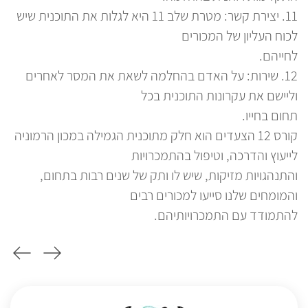
11. יצירת קשר: מטרת שלב 11 היא לגלות את התוכנית שיש
העו
לכוח העליון של המכורים
9. יצירת קשר עם מי שנפגע.
לחייהם.
12. שירות: על האדם בהחלמה לשאת את המסר לאחרים
שה
וליישם את עקרונות התוכנית בכל
תחום בחייו.
ומ
קורס 12 הצעדים הוא חלק מתוכנית הגמילה במכון הרמוניה
לייעוץ והדרכה, וטיפול בהתמכרויות
במ
והתנהגויות מזיקות, שיש לו ותק של שנים רבות בתחום,
למכ
והמומחים שלנו סייעו למכורים רבים
מכ
להתמודד עם התמכרויותיהם.
אי