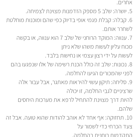
אחרים.
5. יושרה: שלב 5 מספק הזדמנות מצוינת לצמיחה.
יכו
6. קבלה: קבלת פגמי אופי בדיוק כפי שהם ומוכנות מוחלטת
אנ
לשחרר אותם.
כמ
7. ענווה: המוקד הרוחני של שלב 7 הוא ענווה, או בקשה
מהם 12
מכוח עליון לעשות משהו שלא ניתן
12 צעדים קורס כול
לעשות על ידי רצון עצמי או נחישות בלבד.
1. הודאה בחוסר אונים על ההתמכרות.
8. נכונות: שלב זה כולל הכנת רשימה של אלו שנפגעו בהם
2. האמונה שכוח עליון (בכל צורה שהיא) יכול לעזור.
לפני שהמכורים הגיעו להחלמה.
3. החלטה להעביר את השליטה לכוח העליון.
9. סליחה: תיקון עשוי להיראות מאתגר, אבל עבור אלה
4. ביצוע תוכנית אישית לגמילה מההתמכרות
שרציניים לגבי החלמה, זו יכולה
5
להיות דרך מצוינת להתחיל לרפא את מערכות היחסים
הע
שלהם.
6
10. תחזוקה: אף אחד לא אוהב להודות שהוא טועה. אבל זה
הא
צעד הכרחי כדי לשמור על
7. בקשה מהכוח העליון להסיר את החסרונות הללו.
ל
התקדמות רוחנית בהחלמה.
8