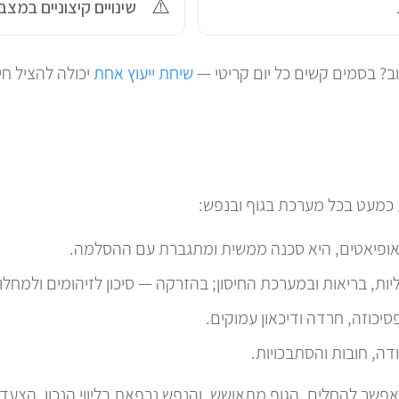
שינויים קיצוניים במצ
ב? בסמים קשים כל יום קריטי —
שיחת ייעוץ אחת
יכולה להציל חי
ע כמעט בכל מערכת בגוף ובנפש:
אופיאטים, היא סכנה ממשית ומתגברת עם ההסלמה.
יות, בריאות ובמערכת החיסון; בהזרקה — סיכון לזיהומים ולמחל
פסיכוזה, חרדה ודיכאון עמוקים.
דה, חובות והסתבכויות.
שר להחלים. הגוף מתאושש, והנפש נרפאת בליווי הנכון. הצעד 