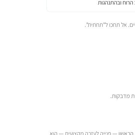
ב הרוח ובהתנהגות
ים. אל תחכו ל"תחתית".
ות מדבקות.
הראשון — פנייה לעזרה מקצועית — הוא