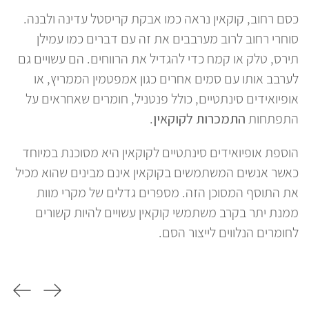
כסם רחוב, קוקאין נראה כמו אבקת קריסטל עדינה ולבנה.
המ
סוחרי רחוב לרוב מערבבים את זה עם דברים כמו עמילן
ייע
ם
תירס, טלק או קמח כדי להגדיל את הרווחים. הם עשויים גם
שו
לערבב אותו עם סמים אחרים כגון אמפטמין הממריץ, או
גמ
אופיואידים סינתטיים, כולל פנטניל, חומרים שאחראים על
ת
התפתחות
התמכרות לקוקאין
.
הוספת אופיואידים סינתטיים לקוקאין היא מסוכנת במיוחד
ת
כאשר אנשים המשתמשים בקוקאין אינם מבינים שהוא מכיל
את התוסף המסוכן הזה. מספרים גדלים של מקרי מוות
ממנת יתר בקרב משתמשי קוקאין עשויים להיות קשורים
לחומרים הנלווים לייצור הסם.