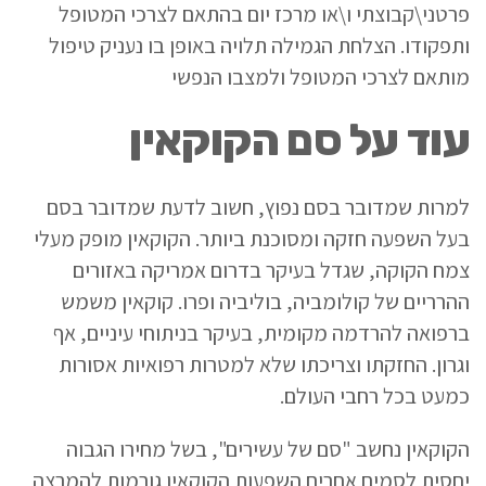
פרטני\קבוצתי ו\או מרכז יום בהתאם לצרכי המטופל
ותפקודו. הצלחת הגמילה תלויה באופן בו נעניק טיפול
מותאם לצרכי המטופל ולמצבו הנפשי
עוד על סם הקוקאין
למרות שמדובר בסם נפוץ, חשוב לדעת שמדובר בסם
בעל השפעה חזקה ומסוכנת ביותר. הקוקאין מופק מעלי
צמח הקוקה, שגדל בעיקר בדרום אמריקה באזורים
ההרריים של קולומביה, בוליביה ופרו. קוקאין משמש
ברפואה להרדמה מקומית, בעיקר בניתוחי עיניים, אף
וגרון. החזקתו וצריכתו שלא למטרות רפואיות אסורות
כמעט בכל רחבי העולם.
הקוקאין נחשב "סם של עשירים", בשל מחירו הגבוה
יחסית לסמים אחרים.השפעות הקוקאין גורמות להמרצה