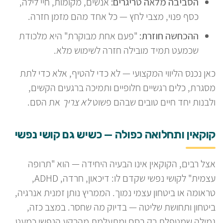
הסביבה מלאה טריגרים:
אנשים, מקומות, חיי לילה,
כסף פנוי, מצבי לחץ — כל אחד מהם מזמן חזרה.
ההכחשה חוזרת:
"פעם אחת מבוקרת" היא מלכודת
שכמעט תמיד מובילה חזרה לשימוש מלא.
כאן נכנס הליווי המקצועי — לא כדי להטיף, אלא כדי לתת
מסגרת, כלים רגשיים חלופיים ותמיכה ברגעים הקשים,
ולבנות יחד חיים טובים שבהם פשוט
לא צריך
את הסם.
קוקאין ותחלואה כפולה — כשיש גם קושי נפשי
אצל רבים, הקוקאין אינו הבעיה היחידה — הוא "תרופה
עצמית" לקושי נפשי שקדם לו: דיכאון, חרדה, ADHD,
טראומה או ביטחון עצמי נמוך. הממריץ נותן זמנית אנרגיה,
ביטחון ותחושת שליטה — בדיוק מה שחסר. במצב כזה,
גמילה שמטפלת רק בסם ומתעלמת מהרקע הנפשי כמעט