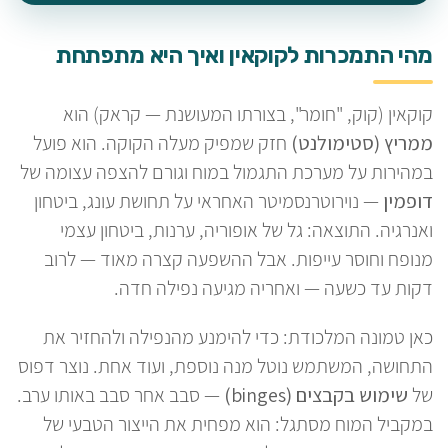
מהי התמכרות לקוקאין ואיך היא מתפתחת
קוקאין (קוק, "חומר", בצורתו המעושנת — קראק) הוא
ממריץ (סטימולנט)
חזק שמפיק מעלה הקוקה. הוא פועל
במהירות על מערכת התגמול במוח וגורם להצפה עצומה של
דופמין
— נוירוטרנסמיטר האחראי על תחושת עונג, ביטחון
ואנרגיה. התוצאה: גל של אופוריה, ערנות, ביטחון עצמי
מנופח וחוסר עייפות. אבל ההשפעה קצרה מאוד — לרוב
דקות עד כשעה — ואחריה מגיעה נפילה חדה.
כאן טמונה המלכודת: כדי להימנע מהנפילה ולהחזיר את
התחושה, המשתמש נוטל מנה נוספת, ועוד אחת. נוצר דפוס
של
שימוש בקבצים (binges)
— סבב אחר סבב באותו ערב.
במקביל המוח מסתגל: הוא מפחית את הייצור הטבעי של