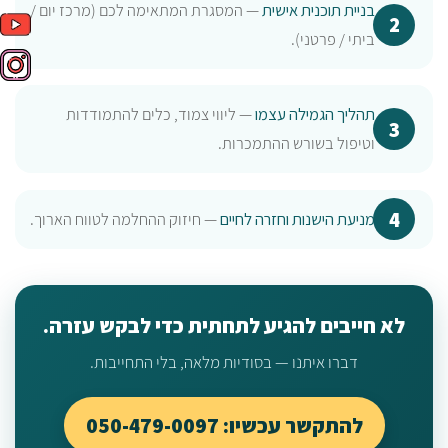
בניית תוכנית אישית
— המסגרת המתאימה לכם (מרכז יום /
ביתי / פרטני).
תהליך הגמילה עצמו
— ליווי צמוד, כלים להתמודדות
וטיפול בשורש ההתמכרות.
מניעת הישנות וחזרה לחיים
— חיזוק ההחלמה לטווח הארוך.
לא חייבים להגיע לתחתית כדי לבקש עזרה.
דברו איתנו — בסודיות מלאה, בלי התחייבות.
להתקשר עכשיו: 050-479-0097