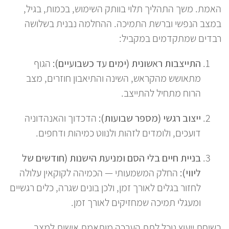
האמת. משך התהליך תלוי בוותק השימוש, בכמות, בגיל,
במצב הנפשי וברשת התמיכה. ההחלמה נבנית בשלושה
רבדים שמתקדמים במקביל:
התייצבות ראשונית (ימים עד כשבועיים):
הגוף
מתאושש מהקראש, השינה והתיאבון חוזרים, מצב
הרוח מתחיל להתייצב.
ייצוב רגשי (מספר שבועות):
הדכדוך והאנהדוניה
דועכים, ולומדים לזהות ולנווט כמיהות ודחפים.
בניית חיים בלי הסם ומניעת הישנות (חודשים של
ליווי):
החלק המשמעותי — הכמיהה לקוקאין עלולה
לחזור בגלים לאורך זמן, ולכן בונים שגרה, כלים רגשיים
ומעגלי תמיכה שמחזיקים לאורך זמן.
בשיחת ייעוץ נוכל לתת הערכה מותאמת אישית למצב