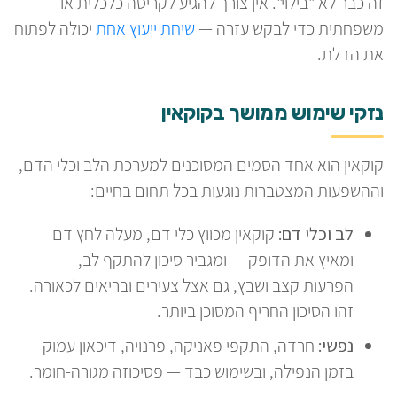
זה כבר לא "בילוי". אין צורך להגיע לקריסה כלכלית או
משפחתית כדי לבקש עזרה —
שיחת ייעוץ אחת
יכולה לפתוח
את הדלת.
נזקי שימוש ממושך בקוקאין
קוקאין הוא אחד הסמים המסוכנים למערכת הלב וכלי הדם,
וההשפעות המצטברות נוגעות בכל תחום בחיים:
לב וכלי דם:
קוקאין מכווץ כלי דם, מעלה לחץ דם
ומאיץ את הדופק — ומגביר סיכון להתקף לב,
הפרעות קצב ושבץ, גם אצל צעירים ובריאים לכאורה.
זהו הסיכון החריף המסוכן ביותר.
נפשי:
חרדה, התקפי פאניקה, פרנויה, דיכאון עמוק
בזמן הנפילה, ובשימוש כבד — פסיכוזה מגורה-חומר.