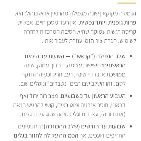
הגמילה מקוקאין שונה מגמילה מהרואין או אלכוהול: היא
פחות גופנית ויותר נפשית
. אין רעד מסכן חיים, אבל יש
קריסה רגשית עמוקה שהיא הסיבה המרכזית לחזרה
לשימוש. הכרת ציר הזמן עוזרת לעבור אותו:
שלב הנפילה ("קראש") — השעות עד הימים
הראשונים:
תשישות עצומה, דכדוך עמוק, שינה
ממושכת או נדודי שינה, רעב חריג וכמיהה חזקה
לסם. זהו השלב שבו רבים "נשברים" ונוטלים שוב.
השבוע הראשון עד כשבועיים:
מצב רוח ירוד ואף
דכאוני, חוסר אנרגיה ומוטיבציה, קושי להרגיש הנאה
(אנהדוניה), עצבנות וגלי כמיהה שמגיעים בגלים.
שבועות עד חודשים (שלב ההכחדה):
התסמינים
החריפים דועכים, אך
הכמיהה עלולה לחזור בגלים