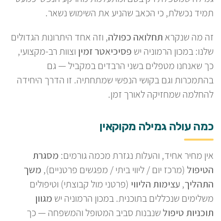
תמיד נכשלת, כי הכאב שהניע את השימוש נשאר.
זה מה שנקרא
תחלואה כפולה
, וזה אחד היתרונות הגדולים
שלנו: במכון הרמוניה יש
פסיכיאטר זמין
וצוות רב-מקצועי,
כך שאנחנו מטפלים בשני הרבדים במקביל — גם
בהתמכרות וגם בקושי הנפשי שמתחתיה. זו הדרך היחידה
להחלמה שמחזיקה לאורך זמן.
כמה עולה גמילה מקוקאין
אין מחיר אחיד, והעלות נגזרת מכמה גורמים:
מסגרת
הטיפול
(מרכז יום / ליווי ביתי / מפגשים פרטניים),
משך
התהליך
,
עצימות הליווי
(פרטני מול קבוצתי) וטיפולים
משלימים שנכללים בתוכנית. במכון הרמוניה יש
מגוון
תוכניות טיפול
שנבנות סביב המטופל והמשפחה — כך