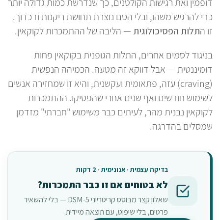
דופמין ואת רגישות הקולטנים, כך שנדרשת כמות גדולה יותר
כדי להרגיש משהו, ובלי הסם נוצרת תחושת ריקנות ודכדוך.
זו ה
תלות הפסיכולוגית
— הליבה של ההתמכרות לקוקאין.
בניגוד לסמים אחרים, התלות הגופנית בקוקאין פחות
דומיננטית — אבל דווקא זה מטעה. הכמיהה הנפשית
(craving) עזה, פתאומית ועקשנית, והיא זו שמחזירה אנשים
לשימוש חודשים ואף שנים אחרי שהפסיקו. ההתמכרות
לקוקאין נבנית מהר, לעיתים כבר משימוש "חברתי" מזדמן
שמסלים בהדרגה.
בדיקה עצמית · אנונימית · 2 דקות
לא בטוחים אם זו כבר התמכרות?
שאלון קצר מבוסס קריטריוני DSM-5 — בלי להשאיר
פרטים, בלי שיפוט, עם תוצאה מיידית.