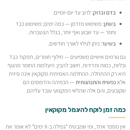
בדם וברוק:
לרוב עד יום-יומיים.
בשתן:
משימוש מזדמן — כמה ימים; משימוש כבד
וחוזר — עד שבוע ואף יותר, בגלל הצטברות.
בשיער:
ניתן לגילוי לאורך חודשים.
גם גורמים אישיים משפיעים — חילוף חומרים, תפקוד כבד
וכליות, כמות ותדירות. חשוב להבין: היעלמות החומר מהגוף
היא רק ההתחלה. ההחלמה האמיתית מקוקאין אינה פיזית
אלא
נפשית והתנהגותית
— הכמיהה והדפוסים הם
שקובעים, והם אלה שהליווי המקצועי עובד עליהם.
כמה זמן לוקח להיגמל מקוקאין
אין מספר אחד, ומי שמבטיח "גמילה ב-X ימים" לא אומר את