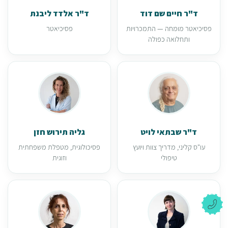
ד"ר חיים שם דוד
ד"ר אלדד ליבנת
פסיכיאטר מומחה — התמכרויות
פסיכיאטר
ותחלואה כפולה
ד"ר שבתאי לויט
גליה תירוש חזן
עו"ס קליני, מדריך צוות ויועץ
פסיכולוגית, מטפלת משפחתית
טיפולי
וזוגית