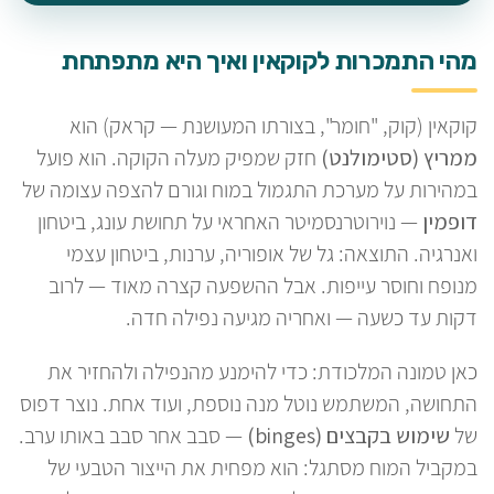
מהי התמכרות לקוקאין ואיך היא מתפתחת
קוקאין (קוק, "חומר", בצורתו המעושנת — קראק) הוא
ממריץ (סטימולנט)
חזק שמפיק מעלה הקוקה. הוא פועל
במהירות על מערכת התגמול במוח וגורם להצפה עצומה של
דופמין
— נוירוטרנסמיטר האחראי על תחושת עונג, ביטחון
ואנרגיה. התוצאה: גל של אופוריה, ערנות, ביטחון עצמי
מנופח וחוסר עייפות. אבל ההשפעה קצרה מאוד — לרוב
דקות עד כשעה — ואחריה מגיעה נפילה חדה.
כאן טמונה המלכודת: כדי להימנע מהנפילה ולהחזיר את
התחושה, המשתמש נוטל מנה נוספת, ועוד אחת. נוצר דפוס
של
שימוש בקבצים (binges)
— סבב אחר סבב באותו ערב.
במקביל המוח מסתגל: הוא מפחית את הייצור הטבעי של