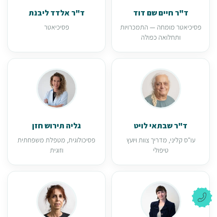
ד"ר חיים שם דוד
ד"ר אלדד ליבנת
פסיכיאטר מומחה — התמכרויות
פסיכיאטר
ותחלואה כפולה
ד"ר שבתאי לויט
גליה תירוש חזן
עו"ס קליני, מדריך צוות ויועץ
פסיכולוגית, מטפלת משפחתית
טיפולי
וזוגית