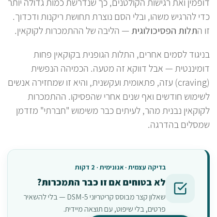
דופמין ואת רגישות הקולטנים, כך שנדרשת כמות גדולה יותר
כדי להרגיש משהו, ובלי הסם נוצרת תחושת ריקנות ודכדוך.
זו ה
תלות הפסיכולוגית
— הליבה של ההתמכרות לקוקאין.
בניגוד לסמים אחרים, התלות הגופנית בקוקאין פחות
דומיננטית — אבל דווקא זה מטעה. הכמיהה הנפשית
(craving) עזה, פתאומית ועקשנית, והיא זו שמחזירה אנשים
לשימוש חודשים ואף שנים אחרי שהפסיקו. ההתמכרות
לקוקאין נבנית מהר, לעיתים כבר משימוש "חברתי" מזדמן
שמסלים בהדרגה.
בדיקה עצמית · אנונימית · 2 דקות
לא בטוחים אם זו כבר התמכרות?
שאלון קצר מבוסס קריטריוני DSM-5 — בלי להשאיר
פרטים, בלי שיפוט, עם תוצאה מיידית.