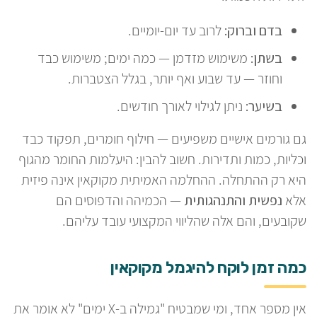
בדם וברוק:
לרוב עד יום-יומיים.
בשתן:
משימוש מזדמן — כמה ימים; משימוש כבד
וחוזר — עד שבוע ואף יותר, בגלל הצטברות.
בשיער:
ניתן לגילוי לאורך חודשים.
גם גורמים אישיים משפיעים — חילוף חומרים, תפקוד כבד
וכליות, כמות ותדירות. חשוב להבין: היעלמות החומר מהגוף
היא רק ההתחלה. ההחלמה האמיתית מקוקאין אינה פיזית
אלא
נפשית והתנהגותית
— הכמיהה והדפוסים הם
שקובעים, והם אלה שהליווי המקצועי עובד עליהם.
כמה זמן לוקח להיגמל מקוקאין
אין מספר אחד, ומי שמבטיח "גמילה ב-X ימים" לא אומר את