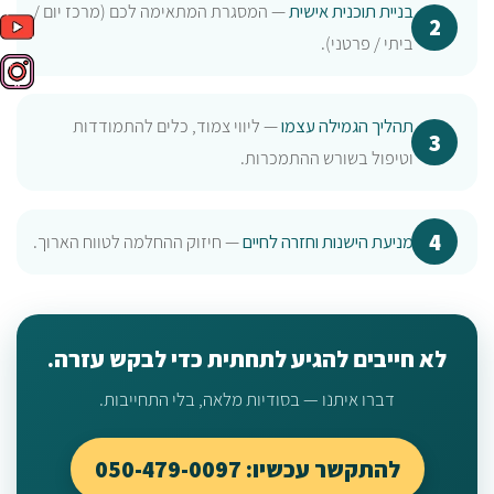
בניית תוכנית אישית
— המסגרת המתאימה לכם (מרכז יום /
ביתי / פרטני).
תהליך הגמילה עצמו
— ליווי צמוד, כלים להתמודדות
וטיפול בשורש ההתמכרות.
מניעת הישנות וחזרה לחיים
— חיזוק ההחלמה לטווח הארוך.
לא חייבים להגיע לתחתית כדי לבקש עזרה.
דברו איתנו — בסודיות מלאה, בלי התחייבות.
להתקשר עכשיו: 050-479-0097