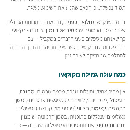
תמיד נכשלת, כי הכאב שהניע את השימוש נשאר.
זה מה שנקרא
תחלואה כפולה
, וזה אחד היתרונות הגדולים
שלנו: במכון הרמוניה יש
פסיכיאטר זמין
וצוות רב-מקצועי,
כך שאנחנו מטפלים בשני הרבדים במקביל — גם
בהתמכרות וגם בקושי הנפשי שמתחתיה. זו הדרך היחידה
להחלמה שמחזיקה לאורך זמן.
כמה עולה גמילה מקוקאין
אין מחיר אחיד, והעלות נגזרת מכמה גורמים:
מסגרת
הטיפול
(מרכז יום / ליווי ביתי / מפגשים פרטניים),
משך
התהליך
,
עצימות הליווי
(פרטני מול קבוצתי) וטיפולים
משלימים שנכללים בתוכנית. במכון הרמוניה יש
מגוון
תוכניות טיפול
שנבנות סביב המטופל והמשפחה — כך