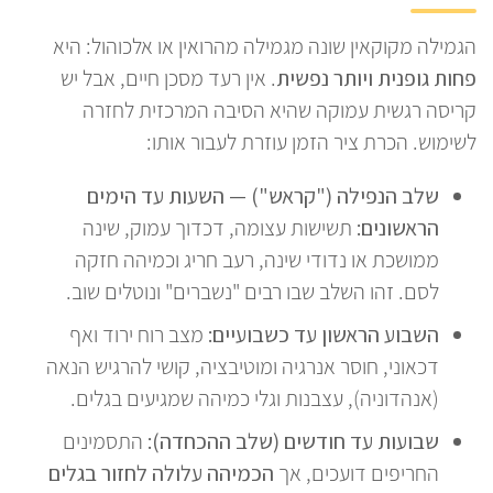
הגמילה מקוקאין שונה מגמילה מהרואין או אלכוהול: היא
פחות גופנית ויותר נפשית
. אין רעד מסכן חיים, אבל יש
קריסה רגשית עמוקה שהיא הסיבה המרכזית לחזרה
לשימוש. הכרת ציר הזמן עוזרת לעבור אותו:
שלב הנפילה ("קראש") — השעות עד הימים
הראשונים:
תשישות עצומה, דכדוך עמוק, שינה
ממושכת או נדודי שינה, רעב חריג וכמיהה חזקה
לסם. זהו השלב שבו רבים "נשברים" ונוטלים שוב.
השבוע הראשון עד כשבועיים:
מצב רוח ירוד ואף
דכאוני, חוסר אנרגיה ומוטיבציה, קושי להרגיש הנאה
(אנהדוניה), עצבנות וגלי כמיהה שמגיעים בגלים.
שבועות עד חודשים (שלב ההכחדה):
התסמינים
החריפים דועכים, אך
הכמיהה עלולה לחזור בגלים