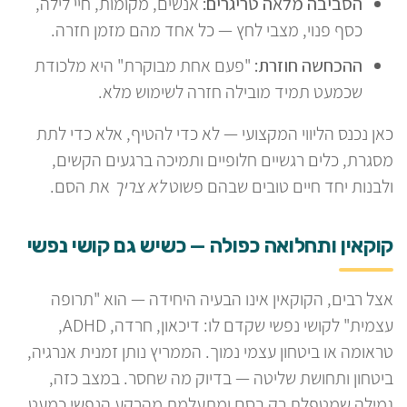
הסביבה מלאה טריגרים:
אנשים, מקומות, חיי לילה,
כסף פנוי, מצבי לחץ — כל אחד מהם מזמן חזרה.
ההכחשה חוזרת:
"פעם אחת מבוקרת" היא מלכודת
שכמעט תמיד מובילה חזרה לשימוש מלא.
כאן נכנס הליווי המקצועי — לא כדי להטיף, אלא כדי לתת
מסגרת, כלים רגשיים חלופיים ותמיכה ברגעים הקשים,
ולבנות יחד חיים טובים שבהם פשוט
לא צריך
את הסם.
קוקאין ותחלואה כפולה — כשיש גם קושי נפשי
אצל רבים, הקוקאין אינו הבעיה היחידה — הוא "תרופה
עצמית" לקושי נפשי שקדם לו: דיכאון, חרדה, ADHD,
טראומה או ביטחון עצמי נמוך. הממריץ נותן זמנית אנרגיה,
ביטחון ותחושת שליטה — בדיוק מה שחסר. במצב כזה,
גמילה שמטפלת רק בסם ומתעלמת מהרקע הנפשי כמעט