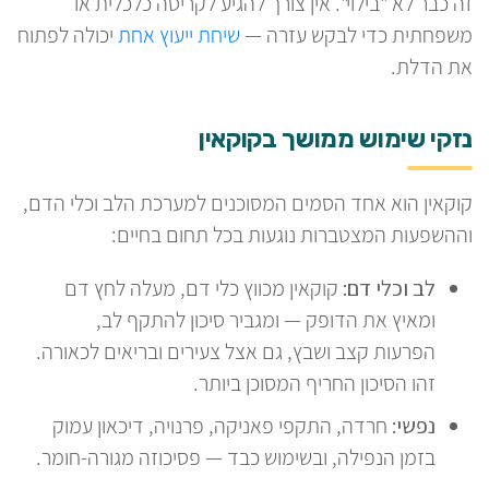
זה כבר לא "בילוי". אין צורך להגיע לקריסה כלכלית או
משפחתית כדי לבקש עזרה —
שיחת ייעוץ אחת
יכולה לפתוח
את הדלת.
נזקי שימוש ממושך בקוקאין
קוקאין הוא אחד הסמים המסוכנים למערכת הלב וכלי הדם,
וההשפעות המצטברות נוגעות בכל תחום בחיים:
לב וכלי דם:
קוקאין מכווץ כלי דם, מעלה לחץ דם
ומאיץ את הדופק — ומגביר סיכון להתקף לב,
הפרעות קצב ושבץ, גם אצל צעירים ובריאים לכאורה.
זהו הסיכון החריף המסוכן ביותר.
נפשי:
חרדה, התקפי פאניקה, פרנויה, דיכאון עמוק
בזמן הנפילה, ובשימוש כבד — פסיכוזה מגורה-חומר.