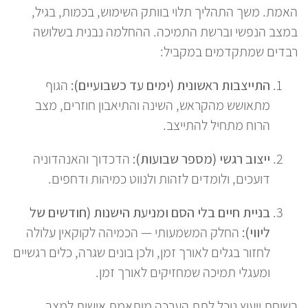
האמת. משך התהליך תלוי בוותק השימוש, בכמות, בגיל,
במצב הנפשי וברשת התמיכה. ההחלמה נבנית בשלושה
רבדים שמתקדמים במקביל:
התייצבות ראשונית (ימים עד כשבועיים):
הגוף
מתאושש מהקראש, השינה והתיאבון חוזרים, מצב
הרוח מתחיל להתייצב.
ייצוב רגשי (מספר שבועות):
הדכדוך והאנהדוניה
דועכים, ולומדים לזהות ולנווט כמיהות ודחפים.
בניית חיים בלי הסם ומניעת הישנות (חודשים של
ליווי):
החלק המשמעותי — הכמיהה לקוקאין עלולה
לחזור בגלים לאורך זמן, ולכן בונים שגרה, כלים רגשיים
ומעגלי תמיכה שמחזיקים לאורך זמן.
בשיחת ייעוץ נוכל לתת הערכה מותאמת אישית למצב