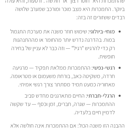
שהתמכרות היא "חוסר רצון" או "חולשה". זו טעות, והיא עולה
ביוקר. התמכרות היא מצב מוכר ומורכב שמערב שלושה
רבדים ששזורים זה בזה:
מוחי-ביולוגי:
שימוש חוזר משנה את מערכת התגמול
במוח. בהדרגה נדרש יותר מהחומר או מההתנהגות
רק כדי להרגיש "רגיל" — וזה כבר לא עניין של בחירה
חופשית.
רגשי-נפשי:
ההתמכרות ממלאת תפקיד — מרגיעה
חרדה, משקיטה כאב, בורחת משעמום או מטראומה.
מאחוריה כמעט תמיד מסתתר צורך רגשי אמיתי.
הרגלי-חברתי:
החיים מתארגנים מחדש סביב
ההתמכרות — שגרה, חברים, זמן וכסף — עד שקשה
לדמיין חיים בלעדיה.
ההבנה הזו משנה הכול: אם ההתמכרות אינה חולשה אלא