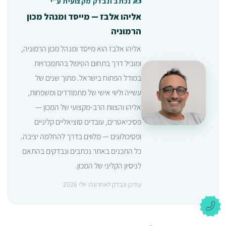
✍️ נכתב ונבדק מקצועית ע"י
אליהו אלבז — מייסד ומנהל מכון
הרמוניה
אליהו אלבז הוא מייסד ומנהל מכון הרמוניה,
ומוביל דרך בתחום הטיפול בהתמכרויות
במודל הפתוח בישראל. מתוך שנים של
עשייה וליווי אישי של מתמודדים ומשפחות,
אליהו והצוות הרב-מקצועי של המכון —
פסיכיאטרים, עובדים סוציאליים קליניים
ופסיכולוגים — מלווים בדרך להחלמה יציבה.
כל התכנים באתר נכתבים ונבדקים בהתאם
לניסיון הקליני של המכון.
עודכן ונבדק לאחרונה: יולי 2026