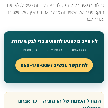
גבולות בריאים בלי לנתק, ולהוביל בעדינות לטיפול. לעיתים
דווקא פנייה של המשפחה מניעה את התהליך. אל תישארו
עם זה לבד.
לא חייבים להגיע לתחתית כדי לבקש עזרה.
דברו איתנו — בסודיות מלאה, בלי התחייבות.
להתקשר עכשיו: 050-479-0097
המודל הפתוח של הרמוניה — כך אנחנו
מטפלים