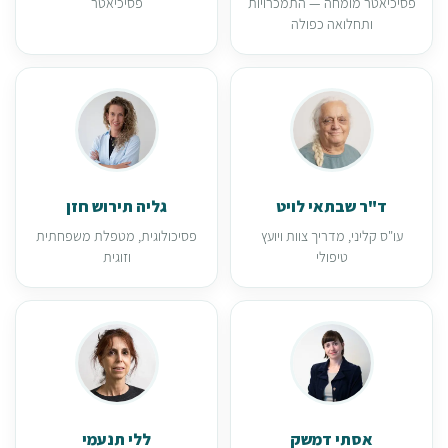
פסיכיאטר מומחה — התמכרויות
פסיכיאטר
ותחלואה כפולה
ד"ר שבתאי לויט
גליה תירוש חזן
עו"ס קליני, מדריך צוות ויועץ
פסיכולוגית, מטפלת משפחתית
טיפולי
וזוגית
אסתי דמשק
ללי תנעמי