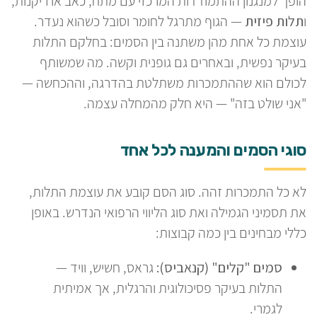
הופך למנגנון ההתמודדות המרכזי עם מתח, כאב או ריקנות;
ו
תלות פיזית
— הגוף מתרגל לחומר וסובל כשהוא נעדר.
עוצמת כל אחת מהן משתנה בין הסמים: בחלקם התלות
בעיקר נפשית, ובאחרים גם גופנית וקשה. מה שמשותף
לכולם הוא שההתמכרות משתלטת בהדרגה, וההכחשה —
"אני שולט בזה" — היא חלק מהמחלה עצמה.
סוגי הסמים והמענה לכל אחד
לא כל התמכרות זהה. סוג הסם קובע את עוצמת התלות,
את תסמיני הגמילה ואת סוג הליווי הרפואי הנדרש. באופן
כללי מבחינים בין כמה קבוצות:
סמים "קלים" (קנאביס):
גראס, חשיש, וויד —
התלות בעיקר פסיכולוגית והרגלית, אך אמיתית
לגמרי.