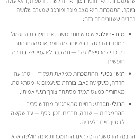
שהתמכרות היא "חוסר רצון" או "חולשה". זו טעות, והיא עולה
ביוקר. התמכרות היא מצב מוכר ומורכב שמערב שלושה
רבדים ששזורים זה בזה:
מוחי-ביולוגי:
שימוש חוזר משנה את מערכת התגמול
במוח. בהדרגה נדרש יותר מהחומר או מההתנהגות
רק כדי להרגיש "רגיל" — וזה כבר לא עניין של בחירה
חופשית.
רגשי-נפשי:
ההתמכרות ממלאת תפקיד — מרגיעה
חרדה, משקיטה כאב, בורחת משעמום או מטראומה.
מאחוריה כמעט תמיד מסתתר צורך רגשי אמיתי.
הרגלי-חברתי:
החיים מתארגנים מחדש סביב
ההתמכרות — שגרה, חברים, זמן וכסף — עד שקשה
לדמיין חיים בלעדיה.
ההבנה הזו משנה הכול: אם ההתמכרות אינה חולשה אלא