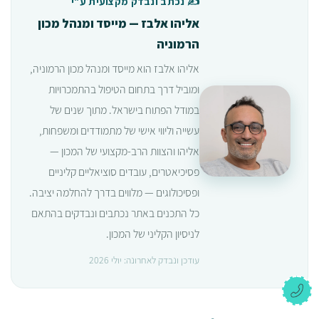
✍️ נכתב ונבדק מקצועית ע"י
אליהו אלבז — מייסד ומנהל מכון
הרמוניה
אליהו אלבז הוא מייסד ומנהל מכון הרמוניה,
ומוביל דרך בתחום הטיפול בהתמכרויות
במודל הפתוח בישראל. מתוך שנים של
עשייה וליווי אישי של מתמודדים ומשפחות,
אליהו והצוות הרב-מקצועי של המכון —
פסיכיאטרים, עובדים סוציאליים קליניים
ופסיכולוגים — מלווים בדרך להחלמה יציבה.
כל התכנים באתר נכתבים ונבדקים בהתאם
לניסיון הקליני של המכון.
עודכן ונבדק לאחרונה: יולי 2026