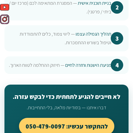
בניית תוכנית אישית
— המסגרת המתאימה לכם (מרכז יום /
ביתי / פרטני).
תהליך הגמילה עצמו
— ליווי צמוד, כלים להתמודדות
וטיפול בשורש ההתמכרות.
מניעת הישנות וחזרה לחיים
— חיזוק ההחלמה לטווח הארוך.
לא חייבים להגיע לתחתית כדי לבקש עזרה.
דברו איתנו — בסודיות מלאה, בלי התחייבות.
להתקשר עכשיו: 050-479-0097