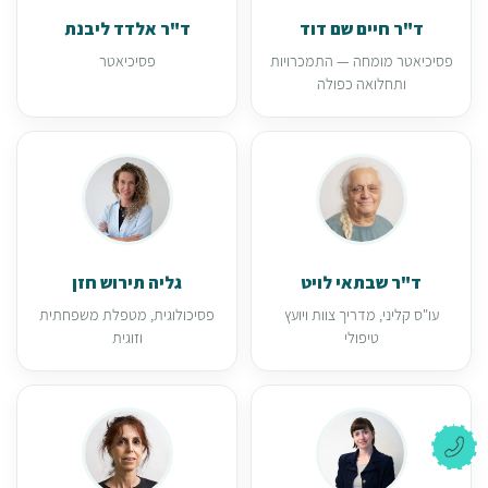
ד"ר חיים שם דוד
ד"ר אלדד ליבנת
פסיכיאטר מומחה — התמכרויות
פסיכיאטר
ותחלואה כפולה
ד"ר שבתאי לויט
גליה תירוש חזן
עו"ס קליני, מדריך צוות ויועץ
פסיכולוגית, מטפלת משפחתית
טיפולי
וזוגית