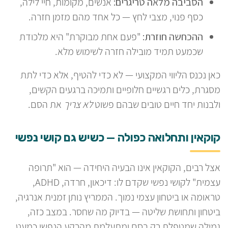
הסביבה מלאה טריגרים:
אנשים, מקומות, חיי לילה,
כסף פנוי, מצבי לחץ — כל אחד מהם מזמן חזרה.
ההכחשה חוזרת:
"פעם אחת מבוקרת" היא מלכודת
שכמעט תמיד מובילה חזרה לשימוש מלא.
כאן נכנס הליווי המקצועי — לא כדי להטיף, אלא כדי לתת
מסגרת, כלים רגשיים חלופיים ותמיכה ברגעים הקשים,
ולבנות יחד חיים טובים שבהם פשוט
לא צריך
את הסם.
קוקאין ותחלואה כפולה — כשיש גם קושי נפשי
אצל רבים, הקוקאין אינו הבעיה היחידה — הוא "תרופה
עצמית" לקושי נפשי שקדם לו: דיכאון, חרדה, ADHD,
טראומה או ביטחון עצמי נמוך. הממריץ נותן זמנית אנרגיה,
ביטחון ותחושת שליטה — בדיוק מה שחסר. במצב כזה,
גמילה שמטפלת רק בסם ומתעלמת מהרקע הנפשי כמעט