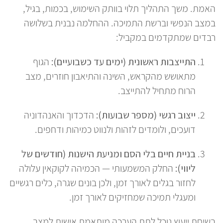
האמת. משך התהליך תלוי בוותק השימוש, בכמות, בגיל,
במצב הנפשי וברשת התמיכה. ההחלמה נבנית בשלושה
רבדים שמתקדמים במקביל:
התייצבות ראשונית (ימים עד כשבועיים):
הגוף
מתאושש מהקראש, השינה והתיאבון חוזרים, מצב
הרוח מתחיל להתייצב.
ייצוב רגשי (מספר שבועות):
הדכדוך והאנהדוניה
דועכים, ולומדים לזהות ולנווט כמיהות ודחפים.
בניית חיים בלי הסם ומניעת הישנות (חודשים של
ליווי):
החלק המשמעותי — הכמיהה לקוקאין עלולה
לחזור בגלים לאורך זמן, ולכן בונים שגרה, כלים רגשיים
ומעגלי תמיכה שמחזיקים לאורך זמן.
בשיחת ייעוץ נוכל לתת הערכה מותאמת אישית למצב