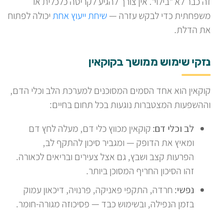
זה כבר לא "בילוי". אין צורך להגיע לקריסה כלכלית או
משפחתית כדי לבקש עזרה —
שיחת ייעוץ אחת
יכולה לפתוח
את הדלת.
נזקי שימוש ממושך בקוקאין
קוקאין הוא אחד הסמים המסוכנים למערכת הלב וכלי הדם,
וההשפעות המצטברות נוגעות בכל תחום בחיים:
לב וכלי דם:
קוקאין מכווץ כלי דם, מעלה לחץ דם
ומאיץ את הדופק — ומגביר סיכון להתקף לב,
הפרעות קצב ושבץ, גם אצל צעירים ובריאים לכאורה.
זהו הסיכון החריף המסוכן ביותר.
נפשי:
חרדה, התקפי פאניקה, פרנויה, דיכאון עמוק
בזמן הנפילה, ובשימוש כבד — פסיכוזה מגורה-חומר.