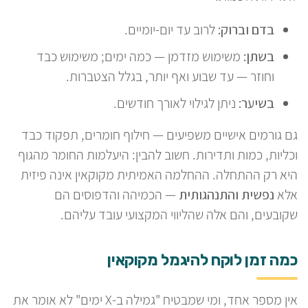
בדם וברוק:
לרוב עד יום-יומיים.
בשתן:
משימוש מזדמן — כמה ימים; משימוש כבד
וחוזר — עד שבוע ואף יותר, בגלל הצטברות.
בשיער:
ניתן לגילוי לאורך חודשים.
גם גורמים אישיים משפיעים — חילוף חומרים, תפקוד כבד
וכליות, כמות ותדירות. חשוב להבין: היעלמות החומר מהגוף
היא רק ההתחלה. ההחלמה האמיתית מקוקאין אינה פיזית
אלא
נפשית והתנהגותית
— הכמיהה והדפוסים הם
שקובעים, והם אלה שהליווי המקצועי עובד עליהם.
כמה זמן לוקח להיגמל מקוקאין
אין מספר אחד, ומי שמבטיח "גמילה ב-X ימים" לא אומר את