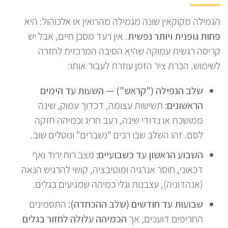
הגמילה מקוקאין שונה מגמילה מהרואין או אלכוהול: היא
פחות גופנית ויותר נפשית
. אין רעד מסכן חיים, אבל יש
קריסה רגשית עמוקה שהיא הסיבה המרכזית לחזרה
לשימוש. הכרת ציר הזמן עוזרת לעבור אותו:
שלב הנפילה ("קראש") — השעות עד הימים
הראשונים:
תשישות עצומה, דכדוך עמוק, שינה
ממושכת או נדודי שינה, רעב חריג וכמיהה חזקה
לסם. זהו השלב שבו רבים "נשברים" ונוטלים שוב.
השבוע הראשון עד כשבועיים:
מצב רוח ירוד ואף
דכאוני, חוסר אנרגיה ומוטיבציה, קושי להרגיש הנאה
(אנהדוניה), עצבנות וגלי כמיהה שמגיעים בגלים.
שבועות עד חודשים (שלב ההכחדה):
התסמינים
החריפים דועכים, אך
הכמיהה עלולה לחזור בגלים