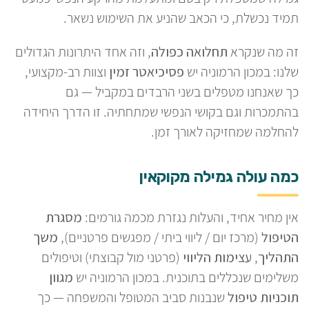
תמיד נכשלת, כי הכאב שהניע את השימוש נשאר.
זה מה שנקרא
תחלואה כפולה
, וזה אחד היתרונות הגדולים
שלנו: במכון הרמוניה יש
פסיכיאטר זמין
וצוות רב-מקצועי,
כך שאנחנו מטפלים בשני הרבדים במקביל — גם
בהתמכרות וגם בקושי הנפשי שמתחתיה. זו הדרך היחידה
להחלמה שמחזיקה לאורך זמן.
כמה עולה גמילה מקוקאין
אין מחיר אחיד, והעלות נגזרת מכמה גורמים:
מסגרת
הטיפול
(מרכז יום / ליווי ביתי / מפגשים פרטניים),
משך
התהליך
,
עצימות הליווי
(פרטני מול קבוצתי) וטיפולים
משלימים שנכללים בתוכנית. במכון הרמוניה יש
מגוון
תוכניות טיפול
שנבנות סביב המטופל והמשפחה — כך