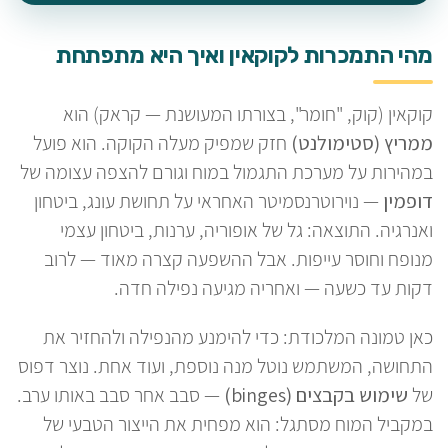
מהי התמכרות לקוקאין ואיך היא מתפתחת
קוקאין (קוק, "חומר", בצורתו המעושנת — קראק) הוא
ממריץ (סטימולנט)
חזק שמפיק מעלה הקוקה. הוא פועל
במהירות על מערכת התגמול במוח וגורם להצפה עצומה של
דופמין
— נוירוטרנסמיטר האחראי על תחושת עונג, ביטחון
ואנרגיה. התוצאה: גל של אופוריה, ערנות, ביטחון עצמי
מנופח וחוסר עייפות. אבל ההשפעה קצרה מאוד — לרוב
דקות עד כשעה — ואחריה מגיעה נפילה חדה.
כאן טמונה המלכודת: כדי להימנע מהנפילה ולהחזיר את
התחושה, המשתמש נוטל מנה נוספת, ועוד אחת. נוצר דפוס
של
שימוש בקבצים (binges)
— סבב אחר סבב באותו ערב.
במקביל המוח מסתגל: הוא מפחית את הייצור הטבעי של