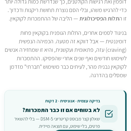
דופמין ואת רגישות הקולטנים, כך שנדרשת כמות גדולה יותר
כדי להרגיש משהו, ובלי הסם נוצרת תחושת ריקנות ודכדוך.
זו ה
תלות הפסיכולוגית
— הליבה של ההתמכרות לקוקאין.
בניגוד לסמים אחרים, התלות הגופנית בקוקאין פחות
דומיננטית — אבל דווקא זה מטעה. הכמיהה הנפשית
(craving) עזה, פתאומית ועקשנית, והיא זו שמחזירה אנשים
לשימוש חודשים ואף שנים אחרי שהפסיקו. ההתמכרות
לקוקאין נבנית מהר, לעיתים כבר משימוש "חברתי" מזדמן
שמסלים בהדרגה.
בדיקה עצמית · אנונימית · 2 דקות
לא בטוחים אם זו כבר התמכרות?
שאלון קצר מבוסס קריטריוני DSM-5 — בלי להשאיר
פרטים, בלי שיפוט, עם תוצאה מיידית.