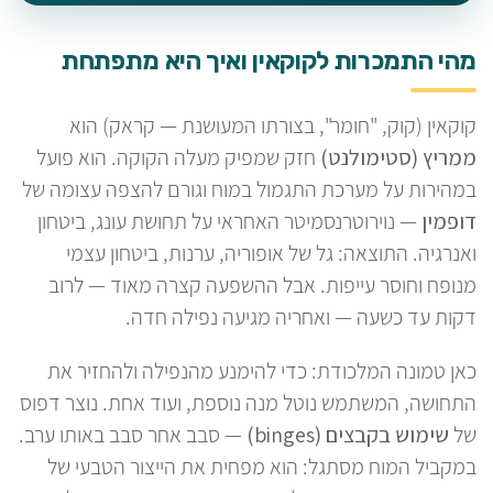
מהי התמכרות לקוקאין ואיך היא מתפתחת
קוקאין (קוק, "חומר", בצורתו המעושנת — קראק) הוא
ממריץ (סטימולנט)
חזק שמפיק מעלה הקוקה. הוא פועל
במהירות על מערכת התגמול במוח וגורם להצפה עצומה של
דופמין
— נוירוטרנסמיטר האחראי על תחושת עונג, ביטחון
ואנרגיה. התוצאה: גל של אופוריה, ערנות, ביטחון עצמי
מנופח וחוסר עייפות. אבל ההשפעה קצרה מאוד — לרוב
דקות עד כשעה — ואחריה מגיעה נפילה חדה.
כאן טמונה המלכודת: כדי להימנע מהנפילה ולהחזיר את
התחושה, המשתמש נוטל מנה נוספת, ועוד אחת. נוצר דפוס
של
שימוש בקבצים (binges)
— סבב אחר סבב באותו ערב.
במקביל המוח מסתגל: הוא מפחית את הייצור הטבעי של