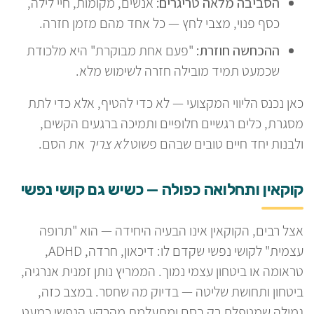
הסביבה מלאה טריגרים:
אנשים, מקומות, חיי לילה,
כסף פנוי, מצבי לחץ — כל אחד מהם מזמן חזרה.
ההכחשה חוזרת:
"פעם אחת מבוקרת" היא מלכודת
שכמעט תמיד מובילה חזרה לשימוש מלא.
כאן נכנס הליווי המקצועי — לא כדי להטיף, אלא כדי לתת
מסגרת, כלים רגשיים חלופיים ותמיכה ברגעים הקשים,
ולבנות יחד חיים טובים שבהם פשוט
לא צריך
את הסם.
קוקאין ותחלואה כפולה — כשיש גם קושי נפשי
אצל רבים, הקוקאין אינו הבעיה היחידה — הוא "תרופה
עצמית" לקושי נפשי שקדם לו: דיכאון, חרדה, ADHD,
טראומה או ביטחון עצמי נמוך. הממריץ נותן זמנית אנרגיה,
ביטחון ותחושת שליטה — בדיוק מה שחסר. במצב כזה,
גמילה שמטפלת רק בסם ומתעלמת מהרקע הנפשי כמעט