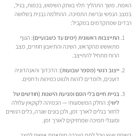
האמת. משך התהליך תלוי בוותק השימוש, בכמות, בגיל,
במצב הנפשי וברשת התמיכה. ההחלמה נבנית בשלושה
רבדים שמתקדמים במקביל:
התייצבות ראשונית (ימים עד כשבועיים):
הגוף
מתאושש מהקראש, השינה והתיאבון חוזרים, מצב
הרוח מתחיל להתייצב.
ייצוב רגשי (מספר שבועות):
הדכדוך והאנהדוניה
דועכים, ולומדים לזהות ולנווט כמיהות ודחפים.
בניית חיים בלי הסם ומניעת הישנות (חודשים של
ליווי):
החלק המשמעותי — הכמיהה לקוקאין עלולה
לחזור בגלים לאורך זמן, ולכן בונים שגרה, כלים רגשיים
ומעגלי תמיכה שמחזיקים לאורך זמן.
בשיחת ייעוץ נוכל לתת הערכה מותאמת אישית למצב