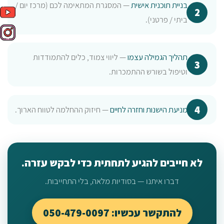
בניית תוכנית אישית
— המסגרת המתאימה לכם (מרכז יום /
ביתי / פרטני).
תהליך הגמילה עצמו
— ליווי צמוד, כלים להתמודדות
וטיפול בשורש ההתמכרות.
מניעת הישנות וחזרה לחיים
— חיזוק ההחלמה לטווח הארוך.
לא חייבים להגיע לתחתית כדי לבקש עזרה.
דברו איתנו — בסודיות מלאה, בלי התחייבות.
להתקשר עכשיו: 050-479-0097