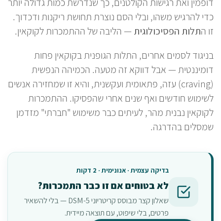
דופמין ואת רגישות הקולטנים, כך שנדרשת כמות גדולה יותר
כדי להרגיש משהו, ובלי הסם נוצרת תחושת ריקנות ודכדוך.
זו ה
תלות הפסיכולוגית
— הליבה של ההתמכרות לקוקאין.
בניגוד לסמים אחרים, התלות הגופנית בקוקאין פחות
דומיננטית — אבל דווקא זה מטעה. הכמיהה הנפשית
(craving) עזה, פתאומית ועקשנית, והיא זו שמחזירה אנשים
לשימוש חודשים ואף שנים אחרי שהפסיקו. ההתמכרות
לקוקאין נבנית מהר, לעיתים כבר משימוש "חברתי" מזדמן
שמסלים בהדרגה.
בדיקה עצמית · אנונימית · 2 דקות
לא בטוחים אם זו כבר התמכרות?
שאלון קצר מבוסס קריטריוני DSM-5 — בלי להשאיר
פרטים, בלי שיפוט, עם תוצאה מיידית.