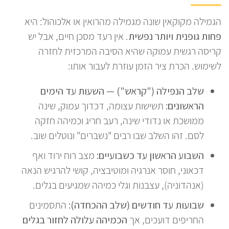
הגמילה מקוקאין שונה מגמילה מהרואין או אלכוהול: היא
פחות גופנית ויותר נפשית
. אין רעד מסכן חיים, אבל יש
קריסה רגשית עמוקה שהיא הסיבה המרכזית לחזרה
לשימוש. הכרת ציר הזמן עוזרת לעבור אותו:
שלב הנפילה ("קראש") — השעות עד הימים
הראשונים:
תשישות עצומה, דכדוך עמוק, שינה
ממושכת או נדודי שינה, רעב חריג וכמיהה חזקה
לסם. זהו השלב שבו רבים "נשברים" ונוטלים שוב.
השבוע הראשון עד כשבועיים:
מצב רוח ירוד ואף
דכאוני, חוסר אנרגיה ומוטיבציה, קושי להרגיש הנאה
(אנהדוניה), עצבנות וגלי כמיהה שמגיעים בגלים.
שבועות עד חודשים (שלב ההכחדה):
התסמינים
החריפים דועכים, אך
הכמיהה עלולה לחזור בגלים