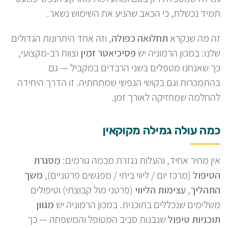
תמיד נכשלת, כי הכאב שהניע את השימוש נשאר.
זה מה שנקרא
תחלואה כפולה
, וזה אחד היתרונות הגדולים
שלנו: במכון הרמוניה יש
פסיכיאטר זמין
וצוות רב-מקצועי,
כך שאנחנו מטפלים בשני הרבדים במקביל — גם
בהתמכרות וגם בקושי הנפשי שמתחתיה. זו הדרך היחידה
להחלמה שמחזיקה לאורך זמן.
כמה עולה גמילה מקוקאין
אין מחיר אחיד, והעלות נגזרת מכמה גורמים:
מסגרת
הטיפול
(מרכז יום / ליווי ביתי / מפגשים פרטניים),
משך
התהליך
,
עצימות הליווי
(פרטני מול קבוצתי) וטיפולים
משלימים שנכללים בתוכנית. במכון הרמוניה יש
מגוון
תוכניות טיפול
שנבנות סביב המטופל והמשפחה — כך