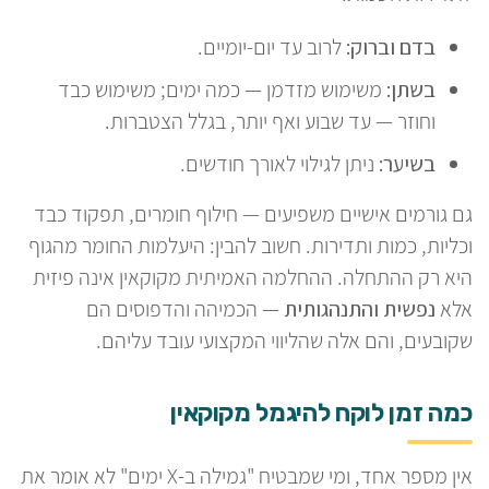
בדם וברוק:
לרוב עד יום-יומיים.
בשתן:
משימוש מזדמן — כמה ימים; משימוש כבד
וחוזר — עד שבוע ואף יותר, בגלל הצטברות.
בשיער:
ניתן לגילוי לאורך חודשים.
גם גורמים אישיים משפיעים — חילוף חומרים, תפקוד כבד
וכליות, כמות ותדירות. חשוב להבין: היעלמות החומר מהגוף
היא רק ההתחלה. ההחלמה האמיתית מקוקאין אינה פיזית
אלא
נפשית והתנהגותית
— הכמיהה והדפוסים הם
שקובעים, והם אלה שהליווי המקצועי עובד עליהם.
כמה זמן לוקח להיגמל מקוקאין
אין מספר אחד, ומי שמבטיח "גמילה ב-X ימים" לא אומר את