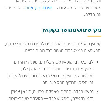
זה כבר לא "בילוי". אין צורך להגיע לקריסה כלכלית או
משפחתית כדי לבקש עזרה —
שיחת ייעוץ אחת
יכולה לפתוח
את הדלת.
נזקי שימוש ממושך בקוקאין
קוקאין הוא אחד הסמים המסוכנים למערכת הלב וכלי הדם,
וההשפעות המצטברות נוגעות בכל תחום בחיים:
לב וכלי דם:
קוקאין מכווץ כלי דם, מעלה לחץ דם
ומאיץ את הדופק — ומגביר סיכון להתקף לב,
הפרעות קצב ושבץ, גם אצל צעירים ובריאים לכאורה.
זהו הסיכון החריף המסוכן ביותר.
נפשי:
חרדה, התקפי פאניקה, פרנויה, דיכאון עמוק
בזמן הנפילה, ובשימוש כבד — פסיכוזה מגורה-חומר.