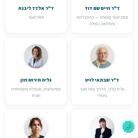
ד"ר חיים שם דוד
ד"ר אלדד ליבנת
פסיכיאטר מומחה — התמכרויות
פסיכיאטר
ותחלואה כפולה
ד"ר שבתאי לויט
גליה תירוש חזן
עו"ס קליני, מדריך צוות ויועץ
פסיכולוגית, מטפלת משפחתית
טיפולי
וזוגית