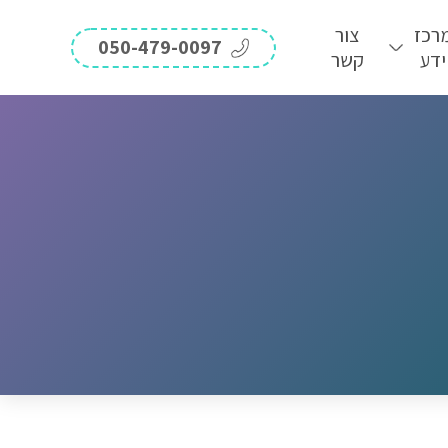
רכז
צור
050-479-0097
ידע
קשר
לקבלת
לקב