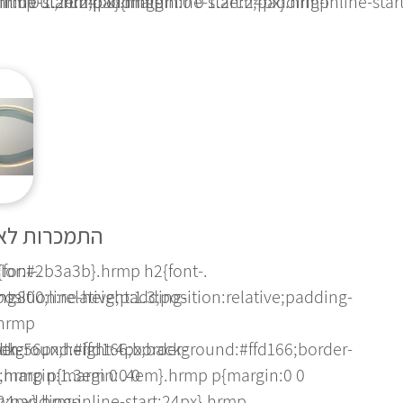
ine-start:24px}.hrmp...
:0 0 1.2em;padding-inline-start:24px}.hrmp...
hrmp ul,.hrmp ol{margin:0 0 1.2em;padding-inline-start:
התמכרות לאה
{font-
color:#2b3a3b}.hrmp h2{font-
ng-
osition:relative;padding-
:800;line-height:1.3;position:relative;padding-
.hrmp
er-
ackground:#ffd166;border-
idth:56px;height:4px;background:#ffd166;border-
}.hrmp p{margin:0 0
m;margin:1.3em 0 .4em}.hrmp p{margin:0 0
4px}.hrmp...
padding-inline-start:24px}.hrmp...