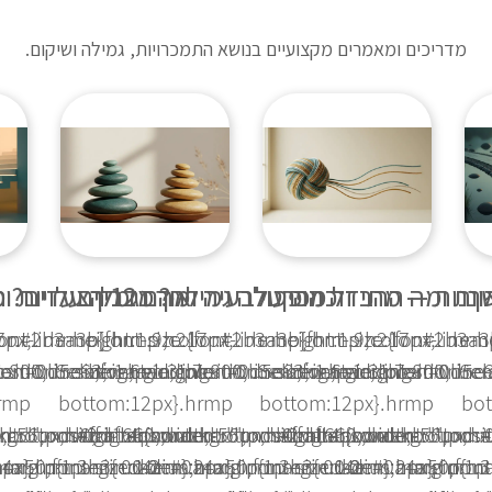
מדריכים ומאמרים מקצועיים בנושא התמכרויות, גמילה ושיקום.
שך
יות ומה ההבדל מפרטי
מהם 12 הצעדים? המדריך המלא לתוכנית ולקורס
ננות — מתי זה הופך לבעיה ואיך נגמלים
כמה עולה גמילה? מדריך עלויות ומ
ont-
lor:#2b3a3b}.hrmp h2{font-
17px;line-height:1.9;color:#2b3a3b}.hrmp h2{font-
.hrmp{font-size:17px;line-height:1.9;color:#2b3a
.hrmp{font-size:17px;line-
.hrm
sition:relative;padding-
800;line-height:1.3;position:relative;padding-
em 0 .6em;font-weight:800;line-height:1.3;position:rel
lor:#0d5c63;margin:1.7em 0 .6em;font-weight:800;line-h
size:1.6em;color:#0d5c63;margin:1.7em 0 .6em;
size:1.6em;color:#0d5c6
rmp
bottom:12px}.hrmp
bottom:12px}.hrmp
bo
ckground:#ffd166;border-
dth:56px;height:4px;background:#ffd166;border-
te;bottom:0;right:0;width:56px;height:4px;background:#
ent:"";position:absolute;bottom:0;right:0;width:56px;h
h2:after{content:"";position:absolute;bottom:
h2:after{content:"";pos
hrmp p{margin:0 0
;margin:1.3em 0 .4em}.hrmp p{margin:0 0
a4a50;font-size:1.2em;margin:1.3em 0 .4em}.hrmp p{ma
2px}.hrmp h3{color:#0a4a50;font-size:1.2em;margin:1.
radius:2px}.hrmp h3{color:#0a4a50;font
radius:2px}.hrmp