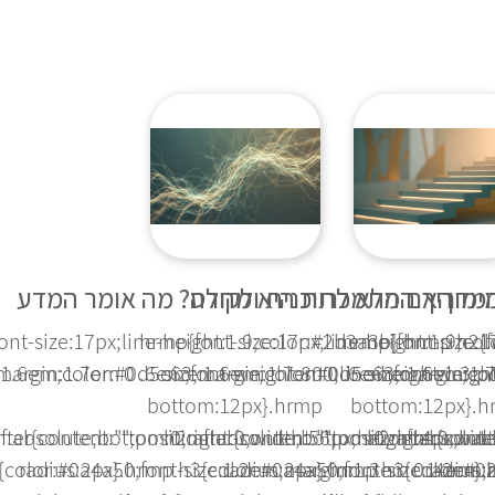
ימון
האם התמכרות היא מחלה? מה אומר המדע
ont-size:17px;line-height:1.9;color:#2b3a3b}.hrmp h2{f
.hrmp{font-size:17px;line-height:1.9;co
.hrmp{font-size:
argin:1.7em 0 .6em;font-weight:800;line-height:1.3;po
:1.6em;color:#0d5c63;margin:1.7em 0 .6em;font-weight:
size:1.6em;color:#0d5c63;margin:1.7
size:1.6em;co
bottom:12px}.hrmp
bottom:12px}.h
on:absolute;bottom:0;right:0;width:56px;height:4px;ba
fter{content:"";position:absolute;bottom:0;right:0;wi
h2:after{content:"";position:absolu
h2:after{cont
{color:#0a4a50;font-size:1.2em;margin:1.3em 0 .4em}.
radius:2px}.hrmp h3{color:#0a4a50;font-size:1.2em
radius:2px}.hrmp h3{color:#0
radius: