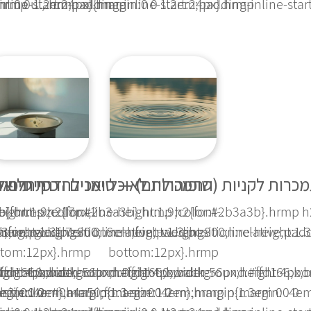
ine-start:24px}.hrmp...
:0 0 1.2em;padding-inline-start:24px}.hrmp...
hrmp ul,.hrmp ol{margin:0 0 1.2em;padding-inline-start:
כרות לקניות (שופוהוליזם) — סימנים ודרך טיפול
התמכרות לאוכל ואכילה כפייתית 
תחלואה 
3b}.hrmp h2{font-
height:1.9;color:#2b3a3b}.hrmp h2{font-
p{font-size:17px;line-height:1.9;color:#2b3a3b}.hrmp h
ative;padding-
eight:1.3;position:relative;padding-
font-weight:800;line-height:1.3;position:relative;pad
3;margin:1.7em 0 .6em;font-weight:800;line-height:1.3
ttom:12px}.hrmp
bottom:12px}.hrmp
ffd166;border-
eight:4px;background:#ffd166;border-
0;right:0;width:56px;height:4px;background:#ffd166;bo
ition:absolute;bottom:0;right:0;width:56px;height:4px
rgin:0 0
3em 0 .4em}.hrmp p{margin:0 0
-size:1.2em;margin:1.3em 0 .4em}.hrmp p{margin:0 0
 h3{color:#0a4a50;font-size:1.2em;margin:1.3em 0 .4e