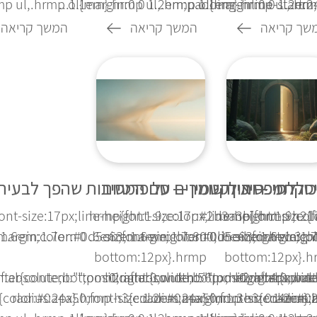
p ul,.hrmp ol{margin:0 0 1.2em;padding-inline-start:24p
1.1em}.hrmp ul,.hrmp ol{margin:0 0 1.2em;p
1.1em}.hrmp ul,.hrmp
שך קריאה
המשך קריאה
המשך קריאה
וללת פסיכוזה
דיסקרטי — איך שומרים על פרטיות
התמכרות לקטמין — סם המסיבות שהפך לבעיה
ont-size:17px;line-height:1.9;color:#2b3a3b}.hrmp h2{f
.hrmp{font-size:17px;line-height:1.9;co
.hrmp{font-size:
argin:1.7em 0 .6em;font-weight:800;line-height:1.3;po
:1.6em;color:#0d5c63;margin:1.7em 0 .6em;font-weight:
size:1.6em;color:#0d5c63;margin:1.7
size:1.6em;co
bottom:12px}.hrmp
bottom:12px}.h
on:absolute;bottom:0;right:0;width:56px;height:4px;ba
fter{content:"";position:absolute;bottom:0;right:0;wi
h2:after{content:"";position:absolu
h2:after{cont
{color:#0a4a50;font-size:1.2em;margin:1.3em 0 .4em}.
radius:2px}.hrmp h3{color:#0a4a50;font-size:1.2em
radius:2px}.hrmp h3{color:#0
radius: