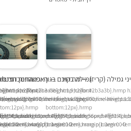
י גמילה (קריז) — מה קורה בגוף וכמה זמן זה נמ
גמילה בחינם — האפשרויות הציבור
התמכרות לאו
3b}.hrmp h2{font-
height:1.9;color:#2b3a3b}.hrmp h2{font-
p{font-size:17px;line-height:1.9;color:#2b3a3b}.hrmp h
ative;padding-
eight:1.3;position:relative;padding-
font-weight:800;line-height:1.3;position:relative;pad
3;margin:1.7em 0 .6em;font-weight:800;line-height:1.3
ttom:12px}.hrmp
bottom:12px}.hrmp
ffd166;border-
eight:4px;background:#ffd166;border-
0;right:0;width:56px;height:4px;background:#ffd166;bo
ition:absolute;bottom:0;right:0;width:56px;height:4px
rgin:0 0
3em 0 .4em}.hrmp p{margin:0 0
-size:1.2em;margin:1.3em 0 .4em}.hrmp p{margin:0 0
 h3{color:#0a4a50;font-size:1.2em;margin:1.3em 0 .4e