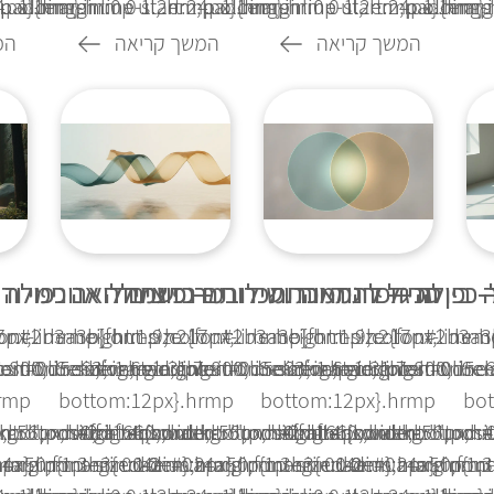
x}.hrmp...
adding-inline-start:24px}.hrmp...
 ol{margin:0 0 1.2em;padding-inline-start:24px}.hrmp...
1.1em}.hrmp ul,.hrmp ol{margin:0 0 1.2em;padding-inl
1.1em}.hrmp ul,.hrmp ol{margin
1.1em}.
המשך קריאה
המשך קריאה
המ
— בין הרגל להתמכרות
כפולה — דוגמאות ושילובים נפוצים
סכיזופרניה והתמכרות — כשתחלואה כפולה כ
מרכז גמילה אנונימי ו
ont-
lor:#2b3a3b}.hrmp h2{font-
17px;line-height:1.9;color:#2b3a3b}.hrmp h2{font-
.hrmp{font-size:17px;line-height:1.9;color:#2b3a
.hrmp{font-size:17px;line-
.hrm
sition:relative;padding-
800;line-height:1.3;position:relative;padding-
em 0 .6em;font-weight:800;line-height:1.3;position:rel
lor:#0d5c63;margin:1.7em 0 .6em;font-weight:800;line-h
size:1.6em;color:#0d5c63;margin:1.7em 0 .6em;
size:1.6em;color:#0d5c6
rmp
bottom:12px}.hrmp
bottom:12px}.hrmp
bo
ckground:#ffd166;border-
dth:56px;height:4px;background:#ffd166;border-
te;bottom:0;right:0;width:56px;height:4px;background:#
ent:"";position:absolute;bottom:0;right:0;width:56px;h
h2:after{content:"";position:absolute;bottom:
h2:after{content:"";pos
hrmp p{margin:0 0
;margin:1.3em 0 .4em}.hrmp p{margin:0 0
a4a50;font-size:1.2em;margin:1.3em 0 .4em}.hrmp p{ma
2px}.hrmp h3{color:#0a4a50;font-size:1.2em;margin:1.
radius:2px}.hrmp h3{color:#0a4a50;font
radius:2px}.hrmp