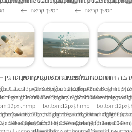
x}.hrmp...
adding-inline-start:24px}.hrmp...
 ol{margin:0 0 1.2em;padding-inline-start:24px}.hrmp...
1.1em}.hrmp ul,.hrmp ol{margin:0 0 1.2em;padding-inl
1.1em}.hrmp ul,.hrmp ol{margin
1.1em}.
המשך קריאה
המשך קריאה
המ
בה ויחסים הרסניים
התמכרות לגיימינג ומשחקי מחשב
התמכרות לאוקסיקונטין וטרגין 
eight:1.9;color:#2b3a3b}.hrmp h2{font-
{font-size:17px;line-height:1.9;color:#2b3a3b}.hrmp h2
.hrmp{font-size:17px;line-height:1.9;
ont-weight:800;line-height:1.3;position:relative;paddi
;margin:1.7em 0 .6em;font-weight:800;line-height:1.3;p
ze:1.6em;color:#0d5c63;margin:1.7em 0 .6em;font-weight
om:12px}.hrmp
bottom:12px}.hrmp
bottom:12px}
;right:0;width:56px;height:4px;background:#ffd166;bord
tion:absolute;bottom:0;right:0;width:56px;height:4px;b
:after{content:"";position:absolute;bottom:0;right:0;w
size:1.2em;margin:1.3em 0 .4em}.hrmp p{margin:0 0
3{color:#0a4a50;font-size:1.2em;margin:1.3em 0 .4em
radius:2px}.hrmp h3{color:#0a4a50;font-size:1.2e
0 0 1.2em;padding-inline-start:24px}.hrmp...
mp ul,.hrmp ol{margin:0 0 1.2em;padding-inline-start:2
1.1em}.hrmp ul,.hrmp ol{margin:0 0 1.2em;