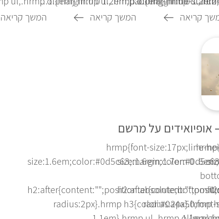
p ul,.hrmp ol{margin:0 0 1.2em;padding-inline-start:24p
1.1em}.hrmp ul,.hrmp ol{margin:0 0 1.2em;p
1.1em}.hrmp ul,.hrmp
שך קריאה
המשך קריאה
המשך קריאה
— אופיואידים על מרשם
.hrmp{font-size:17px;line-h
.hrmp
size:1.6em;color:#0d5c63;margin:1.7em 0 .6em;f
size:1.6em;color:#0d5c63
si
bott
h2:after{content:"";position:absolute;bottom:0
h2:after{content:"";posi
h2
radius:2px}.hrmp h3{color:#0a4a50;font-
radius:2px}.hrmp h
1.1em}.hrmp ul,.hrmp ol{margin:
1.1em}.hr