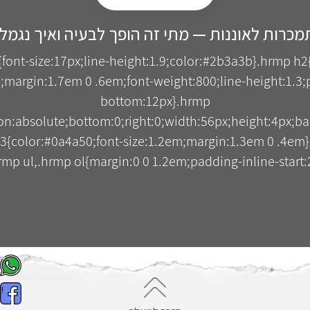
כרות לאוננות — מתי זה הופך לבעיה ואיך נגמל
{font-size:17px;line-height:1.9;color:#2b3a3b}.hrmp h2
;margin:1.7em 0 .6em;font-weight:800;line-height:1.3;p
bottom:12px}.hrmp
tion:absolute;bottom:0;right:0;width:56px;height:4px;b
3{color:#0a4a50;font-size:1.2em;margin:1.3em 0 .4em
mp ul,.hrmp ol{margin:0 0 1.2em;padding-inline-start:2