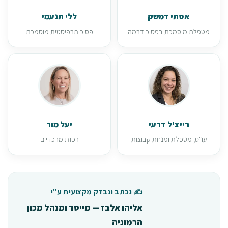
אסתי דמשק
ללי תנעמי
מטפלת מוסמכת בפסיכודרמה
פסיכותרפיסטית מוסמכת
רייצ'ל דרעי
יעל מור
עו"ס, מטפלת ומנחת קבוצות
רכזת מרכז יום
✍️ נכתב ונבדק מקצועית ע"י
אליהו אלבז — מייסד ומנהל מכון
הרמוניה