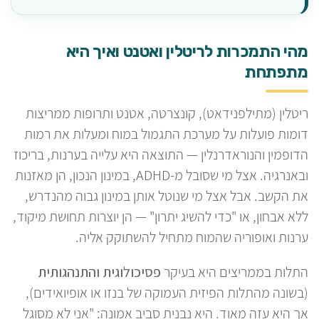
מהי התמכרות לריטלין ואטנט ואיך היא
מתפתחת
ריטלין (מתילפנידאט), קונצרטה, אטנט ותרופות ממריצות
דומות פועלות על מערכת התגמול במוח ומעלות את רמות
הדופמין והנוראדרנלין — התוצאה היא עלייה בערנות, בריכוז
ובאנרגיה. אצל מי שסובל מ-ADHD, במינון הנכון, הן מאזנות
את הקשב. אבל אצל מי שנוטל אותן במינון גבוה מהנדרש,
ללא אבחון, או "כדי להשיג יתרון" — הן יוצרות תחושת מיקוד,
ערנות ואופוריה שהמוח מתחיל להשתוקק אליה.
התלות בממריצים היא בעיקר
פסיכולוגית והתנהגותית
(בשונה מהתלות הפיזית העמוקה של בנזו או אופיואידים),
אך היא עזה מאוד. היא נבנית סביב אמונה: "אני לא מסוגל