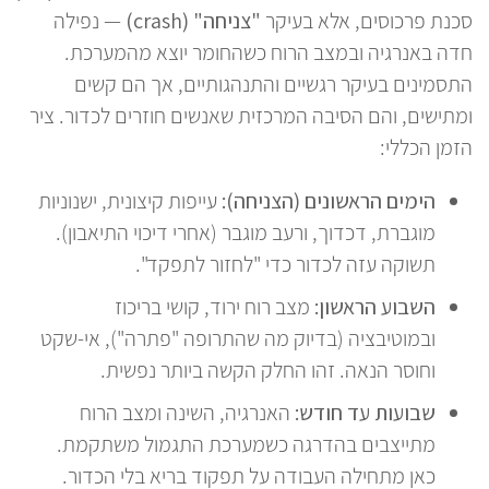
סכנת פרכוסים, אלא בעיקר
"צניחה" (crash)
— נפילה
חדה באנרגיה ובמצב הרוח כשהחומר יוצא מהמערכת.
התסמינים בעיקר רגשיים והתנהגותיים, אך הם קשים
ומתישים, והם הסיבה המרכזית שאנשים חוזרים לכדור. ציר
הזמן הכללי:
הימים הראשונים (הצניחה):
עייפות קיצונית, ישנוניות
מוגברת, דכדוך, ורעב מוגבר (אחרי דיכוי התיאבון).
תשוקה עזה לכדור כדי "לחזור לתפקד".
השבוע הראשון:
מצב רוח ירוד, קושי בריכוז
ובמוטיבציה (בדיוק מה שהתרופה "פתרה"), אי-שקט
וחוסר הנאה. זהו החלק הקשה ביותר נפשית.
שבועות עד חודש:
האנרגיה, השינה ומצב הרוח
מתייצבים בהדרגה כשמערכת התגמול משתקמת.
כאן מתחילה העבודה על תפקוד בריא בלי הכדור.