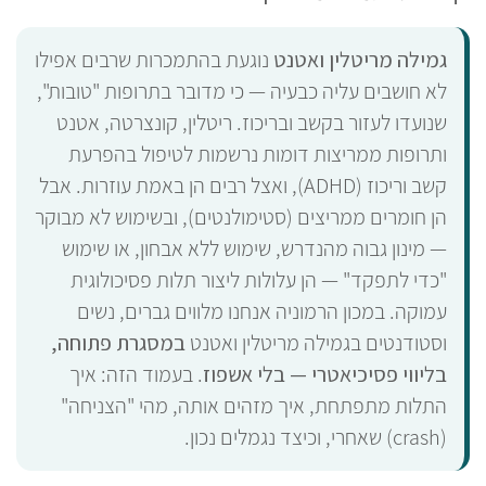
גמילה מריטלין ואטנט
נוגעת בהתמכרות שרבים אפילו
לא חושבים עליה כבעיה — כי מדובר בתרופות "טובות",
שנועדו לעזור בקשב ובריכוז. ריטלין, קונצרטה, אטנט
ותרופות ממריצות דומות נרשמות לטיפול בהפרעת
קשב וריכוז (ADHD), ואצל רבים הן באמת עוזרות. אבל
הן חומרים ממריצים (סטימולנטים), ובשימוש לא מבוקר
— מינון גבוה מהנדרש, שימוש ללא אבחון, או שימוש
"כדי לתפקד" — הן עלולות ליצור תלות פסיכולוגית
עמוקה. במכון הרמוניה אנחנו מלווים גברים, נשים
וסטודנטים בגמילה מריטלין ואטנט
במסגרת פתוחה,
בליווי פסיכיאטרי — בלי אשפוז
. בעמוד הזה: איך
התלות מתפתחת, איך מזהים אותה, מהי "הצניחה"
(crash) שאחרי, וכיצד נגמלים נכון.