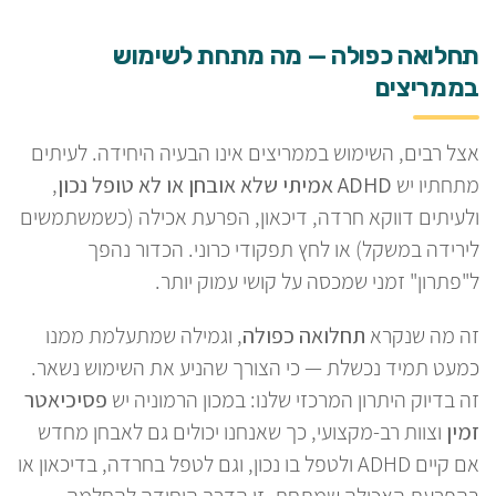
תחלואה כפולה — מה מתחת לשימוש
בממריצים
אצל רבים, השימוש בממריצים אינו הבעיה היחידה. לעיתים
מתחתיו יש
ADHD אמיתי שלא אובחן או לא טופל נכון
,
ולעיתים דווקא חרדה, דיכאון, הפרעת אכילה (כשמשתמשים
לירידה במשקל) או לחץ תפקודי כרוני. הכדור נהפך
ל"פתרון" זמני שמכסה על קושי עמוק יותר.
זה מה שנקרא
תחלואה כפולה
, וגמילה שמתעלמת ממנו
כמעט תמיד נכשלת — כי הצורך שהניע את השימוש נשאר.
זה בדיוק היתרון המרכזי שלנו: במכון הרמוניה יש
פסיכיאטר
זמין
וצוות רב-מקצועי, כך שאנחנו יכולים גם לאבחן מחדש
אם קיים ADHD ולטפל בו נכון, וגם לטפל בחרדה, בדיכאון או
בהפרעת האכילה שמתחת. זו הדרך היחידה להחלמה