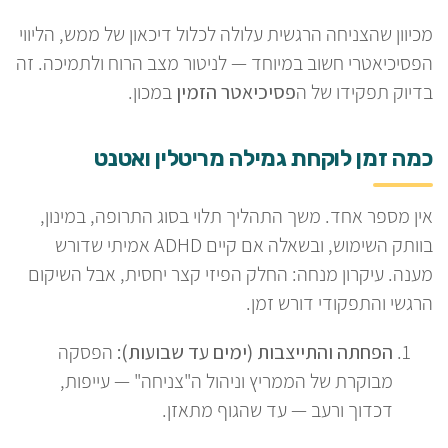
מכיוון שהצניחה הרגשית עלולה לכלול דיכאון של ממש, הליווי
הפסיכיאטרי חשוב במיוחד — לניטור מצב הרוח ולתמיכה. זה
בדיוק תפקידו של ה
פסיכיאטר הזמין
במכון.
כמה זמן לוקחת גמילה מריטלין ואטנט
אין מספר אחד. משך התהליך תלוי בסוג התרופה, במינון,
בוותק השימוש, ובשאלה אם קיים ADHD אמיתי שדורש
מענה. עיקרון מנחה: החלק הפיזי קצר יחסית, אבל השיקום
הרגשי והתפקודי דורש זמן.
הפחתה והתייצבות (ימים עד שבועות):
הפסקה
מבוקרת של הממריץ וניהול ה"צניחה" — עייפות,
דכדוך ורעב — עד שהגוף מתאזן.