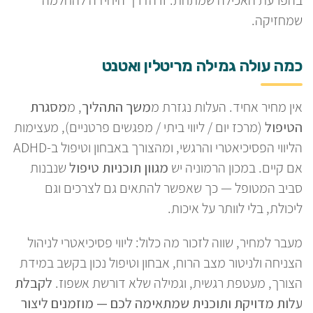
שמחזיקה.
כמה עולה גמילה מריטלין ואטנט
אין מחיר אחיד. העלות נגזרת מ
משך התהליך
, מ
מסגרת
הטיפול
(מרכז יום / ליווי ביתי / מפגשים פרטניים), מעצימות
הליווי הפסיכיאטרי והרגשי, ומהצורך באבחון וטיפול ב-ADHD
אם קיים. במכון הרמוניה יש
מגוון תוכניות טיפול
שנבנות
סביב המטופל — כך שאפשר להתאים גם לצרכים וגם
ליכולת, בלי לוותר על איכות.
מעבר למחיר, שווה לזכור מה כלול: ליווי פסיכיאטרי לניהול
הצניחה ולניטור מצב הרוח, אבחון וטיפול נכון בקשב במידת
הצורך, מעטפת רגשית, וגמילה שלא דורשת אשפוז.
לקבלת
עלות מדויקת ותוכנית שמתאימה לכם — מוזמנים ליצור