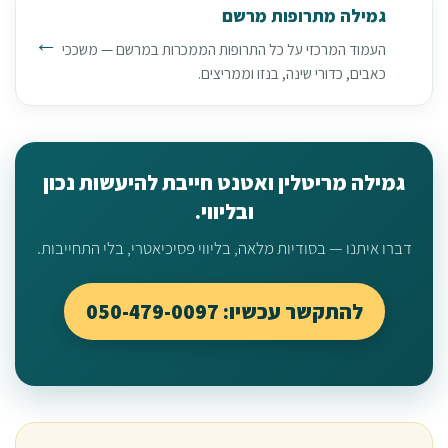
גמילה מתרופות מרשם
העמוד המרכזי על כל התרופות הממכרות במרשם — משככי
כאבים, כדורי שינה, בנזו וממריצים.
גמילה מריטלין ואטנט חייבת להיעשות נכון
ובליווי.
דברו איתנו — בסודיות מלאה, בליווי פסיכיאטרי, בלי התחייבות.
להתקשר עכשיו: 050-479-0097